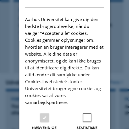
DANISH
REVIEW
Phase-type distributions in mathematical
Aarhus Universitet kan give dig den
population genetics: An emerging framework
bedste brugeroplevelse, når du
Hobolth, A. +3.
vælger ”Accepter alle” cookies.
Theoretical Population Biology
Cookies gemmer oplysninger om,
hvordan en bruger interagerer med et
website. Alle dine data er
anonymiseret, og de kan ikke bruges
Fagfællebedømt
til at identificere dig direkte. Du kan
Digital
altid ændre dit samtykke under
version
vedhæftet
Cookies i webstedets footer.
Udvalgte aktiviteter
Flere
Universitetet bruger egne cookies og
cookies sat af vores
FOREDRAG OG MUNDTLIGE BIDRAG
F
samarbejdspartnere.
The german tank problem: Hvordan de
A
allieredes statistikere vandt 2. verdenskrig
d
NØDVENDIGE
STATISTISKE