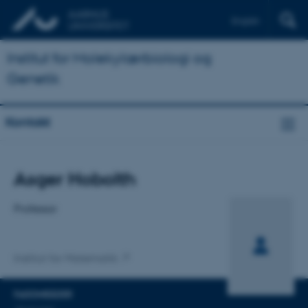
English
Institut for Molekylærbiologi og
Genetik
Kontakt
Titel
Asger Hobolth
Primær tilknytning
Professor
Institut for Matematik
FAGOMRÅDER