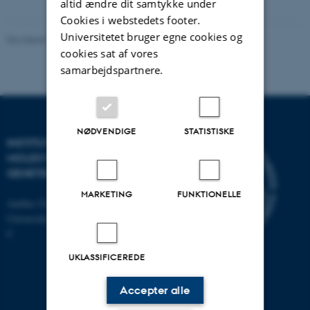
altid ændre dit samtykke under
Cookies i webstedets footer.
Universitetet bruger egne cookies og
Revideret 11.12.2023
-
Helene Eriksen
cookies sat af vores
samarbejdspartnere.
NØDVENDIGE
STATISTISKE
INSTITUT FOR
MOLEKYLÆRBIOLOGI OG
GENETIK
MARKETING
FUNKTIONELLE
Aarhus Universitet
Universitetsbyen 81, 8000 Aarhus
C
UKLASSIFICEREDE
Accepter alle