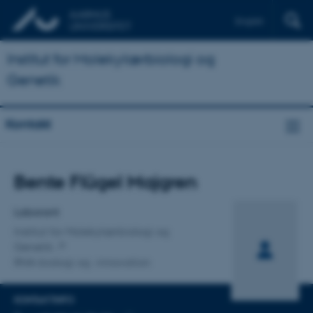
English
Institut for Molekylærbiologi og
Genetik
Kontakt
Titel
Bente Flügel Majgren
Primær tilknytning
Laborant
Institut for Molekylærbiologi og
Genetik
RNA-biologi og -innovation
KONTAKTINFO