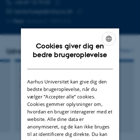
TELEFONNUMMER
MAILADRESSE
+45 87 15 79 09
Kopier
bente.fluegel@mbg.au.dk
telefonnummer
Kopier
Mere
Aarhus C, 1873-212
mailadresse
Cookies giver dig en
Udvalgte publikationer
Flere
ENGLISH
bedre brugeroplevelse
DANISH
PATENT
QTLs for Mastitis Resistance in Cattle
Aarhus Universitet kan give dig den
Lund, M. +18.
bedste brugeroplevelse, når du
vælger ”Accepter alle” cookies.
Cookies gemmer oplysninger om,
hvordan en bruger interagerer med et
website. Alle dine data er
anonymiseret, og de kan ikke bruges
til at identificere dig direkte. Du kan