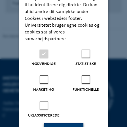
Fagfællebedømt
til at identificere dig direkte. Du kan
Digital
altid ændre dit samtykke under
version
Cookies i webstedets footer.
vedhæftet
Universitetet bruger egne cookies og
cookies sat af vores
Revideret 11.12.2023
-
Helene Eriksen
samarbejdspartnere.
NØDVENDIGE
STATISTISKE
INSTITUT FOR
MOLEKYLÆRBIOLOGI OG
MARKETING
FUNKTIONELLE
GENETIK
Aarhus Universitet
Universitetsbyen 81, 8000 Aarhus
C
UKLASSIFICEREDE