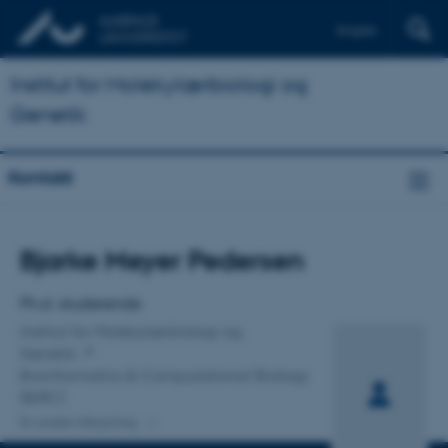
English
Institut for Molekylærbiologi og
Genetik
Kontakt
Titel
Bjarke Meyer Pedersen
Primær tilknytning
Ph.d.-studerende
Institut for Molekylærbiologi og
Genetik
Bioinformatics & Computational Biology
(BiRC)
En anden tilknytning