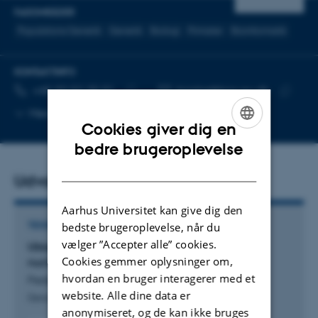
FAGOMRÅDER
Populations Genetik
Genetik
Biologi
Primater
Bioinformatik
KONTAKTINFO
TELEFONNUMMER
MAILADRESSE
+45 93 52 25 01
bjarke@birc.au.dk
Kopier
Kopier
Mere
Aarhus C
telefonnummer
mailadr
Cookies giver dig en
ENGLISH
bedre brugeroplevelse
DANISH
Udvalgte publikationer
Aarhus Universitet kan give dig den
TIDSSKRIFTARTIKEL
bedste brugeroplevelse, når du
vælger ”Accepter alle” cookies.
Ubiquitous impact of natural selection on
Cookies gemmer oplysninger om,
nucleotide diversity in 178 species of primates
hvordan en bruger interagerer med et
Pedersen, B. +3.
website. Alle dine data er
Genome Biology
anonymiseret, og de kan ikke bruges