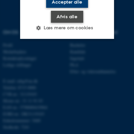
Accepter alle
Afvis alle
Læs mere om cookies
OM OS
UDDANNELSER PÅ AU
Profil
Bachelor
Nødvendige
Statistiske
Marketing
Medarbejdere
Kandidat
Kontaktoplysninger
Ingeniør
Funktionelle
Uklassificerede
Ledige stillinger
Ph.d.
Efter- og videreuddannelse
E-mail: mbg@au.dk
Nødvendige cookies hjælper
Telefon: 8715 0000
med at gøre hjemmesiden
CVR-nr.: 31119103
Moms-nr.: 31 11 91 03
brugbar ved at aktivere nogle
EAN-nr.: 5798000419964
grundlæggende funktioner
EORI-nr.: DK31119103
som navigation mm.
Enhedsnummer: 5400
Hjemmesiden kan ikke
Stedkode: 7241
fungerer uden disse cookies.