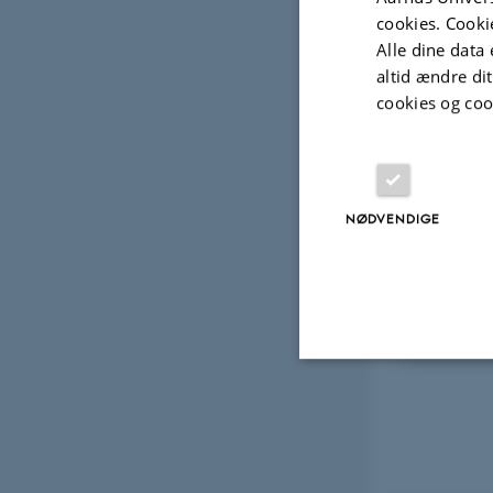
cookies. Cooki
Visu
Alle dine data 
altid ændre di
Brig
cookies og coo
Sikk
Koll
Sekr
NØDVENDIGE
Sekr
rup
Inge Danielsen
Sekr
Sekretariatsleder
Dist
Nødvendige