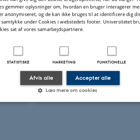
es gemmer oplysninger om, hvordan en bruger interagerer med
m til udenlandske gæster (forskere og praktikanter)
er anonymiseret, og de kan ikke bruges til at identificere dig d
t samtykke under Cookies i webstedets footer. Universitetet br
htspace administrator
kies sat af vores samarbejdspartnere.
erhedskurser, administrator
egaer
Flere
etær for lokalt arbejdsmiljøudvalg (LAMU)
STATISTISKE
MARKETING
FUNKTIONELLE
etær for ITEASc
Magdalena Pyrz
etær for Rajagopal Scholarship
Chefkonsulent
Afvis alle
Accepter alle
AC-personale m.fl.
ributionslister og O-drev
Læs mere om cookies
Statistiske
Marketing
Funktionelle