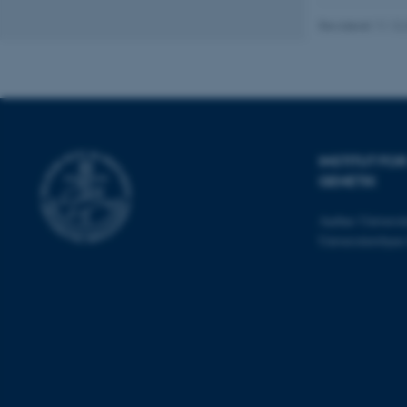
Nødvendige cooki
grundlæggende fu
Revideret 11.12
cookies.
Navn
be_typo_user
INSTITUT F
GENETIK
fe_typo_user
Aarhus Universit
Universitetsbye
ASP.NET_SessionId