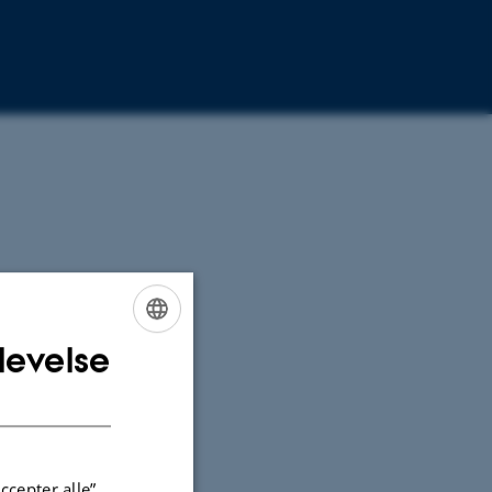
levelse
ENGLISH
DANISH
ccepter alle”