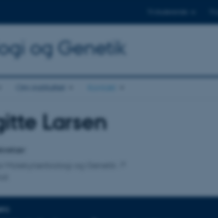
Til studerende
Til
logi og Genetik
Om instituttet
Kontakt
gitte Larsen
tilknytning
sekretær
 for Molekylærbiologi og Genetik
iat
NFO