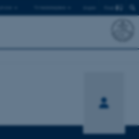
Find
 ph.d.er
Til medarbejdere
English