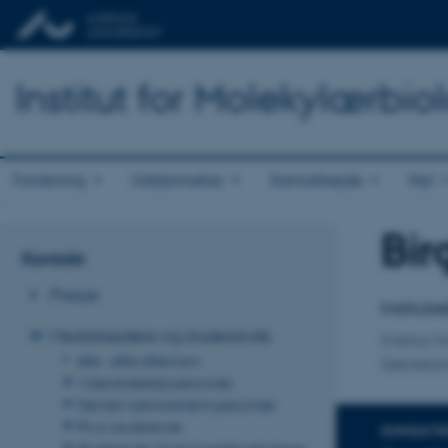
Institut for Molekylærbio
Forskning
Uddannelse
Samarbejde
Nyt
Bir
Titel
Kontakt
Primær 
Presse
Institut
Medarbejdere og studerende
Institut
Alle - efter efternavn
Sekretar
Videnskabeligt personale
Teknisk/administrativt personale
Ph.d.-studerende
KONTAKTI