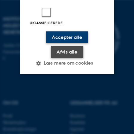
INSTITUT FOR
UKLASSIFICEREDE
MOLEKYLÆRBIOLOGI OG
GENETIK
Accepter alle
Aarhus Universitet
Universitetsbyen 81, 8000 Aarhus
Afvis alle
C
Læs mere om cookies
Nødvendige
Statistiske
Marketing
Funktionelle
Uklassificerede
OM OS
UDDANNELSER PÅ AU
Profil
Bachelor
Nødvendige cookies hjælper
Medarbejdere
Kandidat
Kontaktoplysninger
Ingeniør
med at gøre hjemmesiden