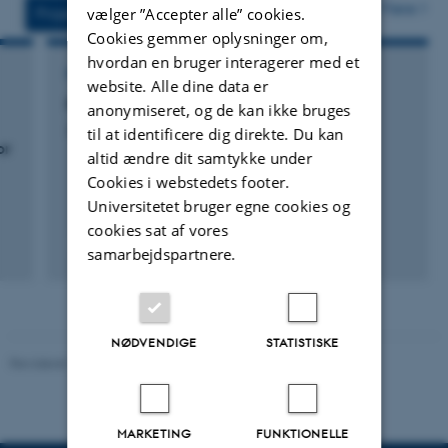
vedhæftet
Flere
Projekter
Aktiviteter
vælger ”Accepter alle” cookies.
Cookies gemmer oplysninger om,
hvordan en bruger interagerer med et
FORSKNINGSPROJEKT
website. Alle dine data er
Faggruppen Terrestrial Ecology
anonymiseret, og de kan ikke bruges
20. november 2011
til at identificere dig direkte. Du kan
or
altid ændre dit samtykke under
Cookies i webstedets footer.
Universitetet bruger egne cookies og
cookies sat af vores
+20
samarbejdspartnere.
NØDVENDIGE
STATISTISKE
Revideret 11.12.2023
-
Helene Eriksen
MARKETING
FUNKTIONELLE