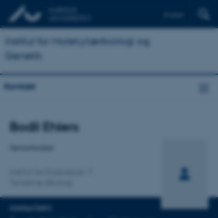
English
Institut for Molekylærbiologi og
Genetik
Kontakt
Titel
Bodil Ehlers
Primær tilknytning
Seniorforsker
Institut for Ecoscience
Terrestrisk Økologi
KONTAKTINFO