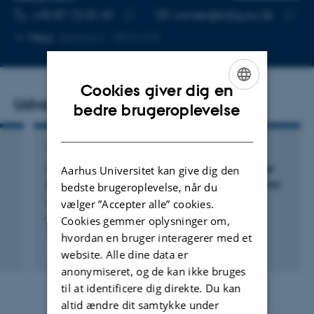
TELEFONNUMMER
MAILADRESSE
+45 87 15 02 49
camen@mbg.au.dk
Kopier
Kopier
Mere
Aarhus C, 1873-619
telefonnummer
mailad
Cookies giver dig en
Udvalgte publikationer
ENGLISH
bedre brugeroplevelse
DANISH
TIDSSKRIFTARTIKEL
Extracellular vesicles as liquid biopsy tools for
Aarhus Universitet kan give dig den
personalized therapeutic goals in glioblastoma
bedste brugeroplevelse, når du
Menaceur Vandenbroucke, C. +7.
vælger ”Accepter alle” cookies.
Cookies gemmer oplysninger om,
Brain : a journal of neurology
hvordan en bruger interagerer med et
website. Alle dine data er
Digital
anonymiseret, og de kan ikke bruges
version
til at identificere dig direkte. Du kan
vedhæftet
altid ændre dit samtykke under