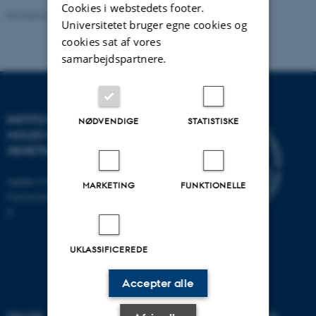
Cookies i webstedets footer.
Revideret 11.12.2023
-
Helene Eriksen
Universitetet bruger egne cookies og
cookies sat af vores
samarbejdspartnere.
INSTITUT FOR
NØDVENDIGE
STATISTISKE
MOLEKYLÆRBIOLOGI OG
GENETIK
Aarhus Universitet
MARKETING
FUNKTIONELLE
Universitetsbyen 81, 8000 Aarhus
C
UKLASSIFICEREDE
Accepter alle