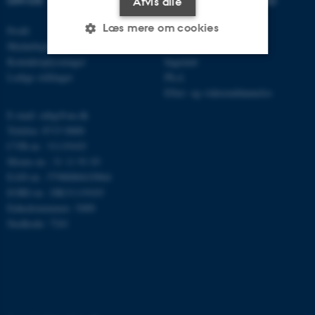
OM OS
UDDANNELSER PÅ AU
Afvis alle
Læs mere om cookies
Profil
Bachelor
Medarbejdere
Kandidat
Kontaktoplysninger
Ingeniør
Ledige stillinger
Ph.d.
Nødvendige
Statistiske
Marketing
Efter- og videreuddannelse
Funktionelle
Uklassificerede
E-mail: mbg@au.dk
Telefon: 8715 0000
CVR-nr.: 31119103
Moms-nr.: 31 11 91 03
Nødvendige cookies hjælper
EAN-nr.: 5798000419964
med at gøre hjemmesiden
EORI-nr.: DK31119103
brugbar ved at aktivere nogle
Enhedsnummer: 5400
grundlæggende funktioner
Stedkode: 7241
som navigation mm.
Hjemmesiden kan ikke
fungerer uden disse cookies.