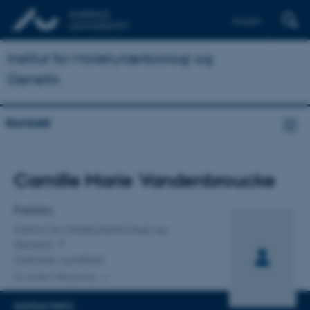
English
Institut for Molekylærbiologi og
Genetik
Kontakt
Titel
Camille Marie Vandenbroucke
Primær tilknytning
Postdoc
Institut for Molekylærbiologi og
Genetik
Cellulær sundhed
En anden tilknytning
KONTAKTINFO