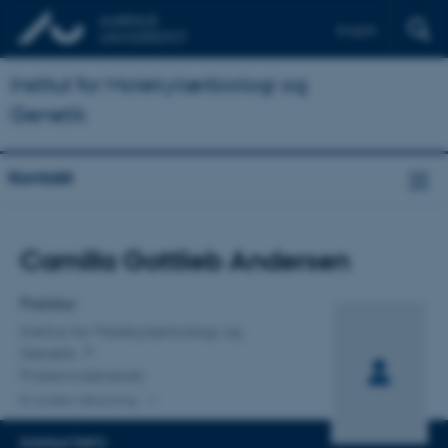
English
Institut for Molekylærbiologi og
Genetik
Kontakt
Titel
Camilla Gottlieb Andersen
Primær tilknytning
Postdoc
Institut for Molekylærbiologi og
Genetik
Proteinvidenskab
En anden tilknytning
KONTAKTINFO