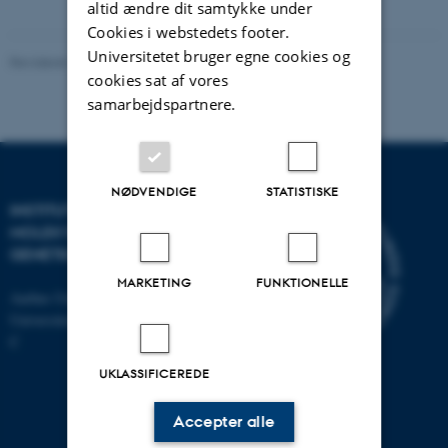
vedhæftet
altid ændre dit samtykke under
Cookies i webstedets footer.
Universitetet bruger egne cookies og
Revideret 11.12.2023
-
Helene Eriksen
cookies sat af vores
samarbejdspartnere.
NØDVENDIGE
STATISTISKE
INSTITUT FOR
MOLEKYLÆRBIOLOGI OG
GENETIK
MARKETING
FUNKTIONELLE
Aarhus Universitet
Universitetsbyen 81, 8000 Aarhus
C
UKLASSIFICEREDE
Accepter alle