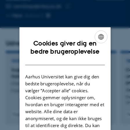
MAILADRESSE
camillaga@mbg.au.dk
Kopier
Mere
Aarhus C
mailadresse
Udvalgte publikationer
Cookies giver dig en
ENGLISH
bedre brugeroplevelse
DANISH
TIDSSKRIFTARTIKEL
TI
Sugar rush: Structural breakdown of plant sugar
C
transport
u
Aarhus Universitet kan give dig den
p
bedste brugeroplevelse, når du
Clowes, K. +3.
A
vælger ”Accepter alle” cookies.
Current Opinion in Structural Biology
Cookies gemmer oplysninger om,
Pr
Un
hvordan en bruger interagerer med et
website. Alle dine data er
Fagfællebedømt
F
anonymiseret, og de kan ikke bruges
Digital
til at identificere dig direkte. Du kan
version