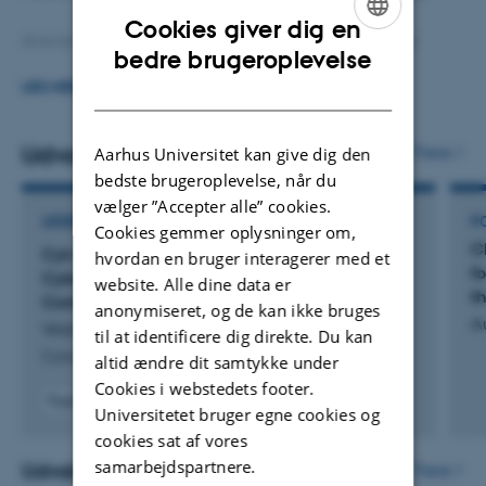
Cookies giver dig en
Ansvarlig for at følge internatiolnale
best practices
ENGLISH
bedre brugeroplevelse
DANISH
LÆS MERE
Ansvarlig for oplæring af studerende på facilitetens
flowcytometre og celle sortere.
Udvalgte publikationer
Flere
Aarhus Universitet kan give dig den
Ansvarlig for 5-dages PhD kursus i flowcytometri som
bedste brugeroplevelse, når du
afholdes halvårligt
vælger ”Accepter alle” cookies.
LEDER
P
Cookies gemmer oplysninger om,
C
Cyt-Geist: Current and Future Challenges in
Ansvarlig for undervisning af kandidatstuderende i
hvordan en bruger interagerer med et
f
Cytometry: Reports of the CYTO 2025
website. Alle dine data er
flowcytometri på følgende studieretninger:
t
Conference Workshops
anonymiseret, og de kan ikke bruges
A
Wallace, P. +90.
til at identificere dig direkte. Du kan
Molekylær medicin
Cytometry. Part A
altid ændre dit samtykke under
Cookies i webstedets footer.
Molekylær biologi
Fagfællebedømt
Universitetet bruger egne cookies og
Digital
cookies sat af vores
Bio- og kemiteknologi
version
vedhæftet
samarbejdspartnere.
Udvalgte aktiviteter
Flere