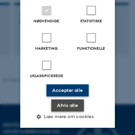
Vejledning af forskere
FOREDRAG OG MUNDTLIGE BIDRAG
International Bigfoot user meeting
NØDVENDIGE
STATISTISKE
19. maj 2023
MARKETING
FUNKTIONELLE
UKLASSIFICEREDE
Revideret 11.12.2023
-
Helene Eriksen
Accepter alle
Afvis alle
Læs mere om cookies
INSTITUT FOR
MOLEKYLÆRBIOLOGI OG