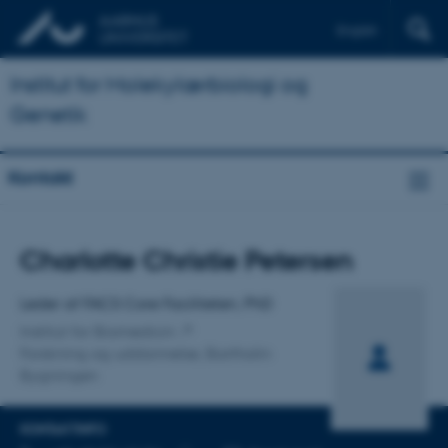
English
Institut for Molekylærbiologi og
Genetik
Kontakt
Titel
Charlotte Christie Petersen
Primær tilknytning
Leder af FACS Core Faciliteten, PhD
Institut for Biomedicin
Forskning og uddannelse, Bartholin
Bygningen
KONTAKTINFO