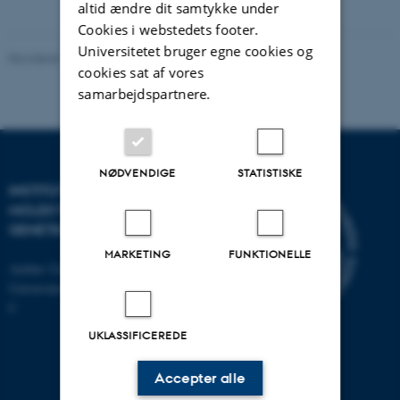
vedhæftet
altid ændre dit samtykke under
Cookies i webstedets footer.
Universitetet bruger egne cookies og
Revideret 11.12.2023
-
Helene Eriksen
cookies sat af vores
samarbejdspartnere.
NØDVENDIGE
STATISTISKE
INSTITUT FOR
MOLEKYLÆRBIOLOGI OG
GENETIK
MARKETING
FUNKTIONELLE
Aarhus Universitet
Universitetsbyen 81, 8000 Aarhus
C
UKLASSIFICEREDE
Accepter alle