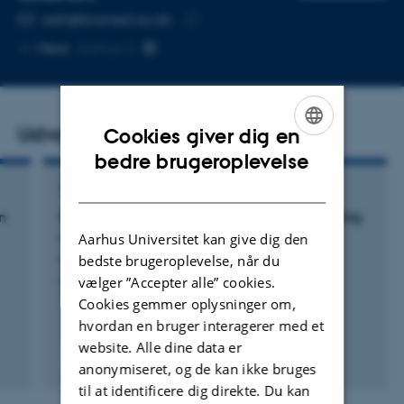
MAILADRESSE
ceth@biomed.au.dk
Kopier
Mere
Aarhus C
mailadresse
Udvalgte publikationer
Cookies giver dig en
ENGLISH
bedre brugeroplevelse
DANISH
TIDSSKRIFTARTIKEL
n
Gel-Free Tools for Quick and Simple Screening
of Anti-Topoisomerase 1 Compounds
Aarhus Universitet kan give dig den
Keller, J. +12.
bedste brugeroplevelse, når du
vælger ”Accepter alle” cookies.
Pharmaceuticals
Cookies gemmer oplysninger om,
hvordan en bruger interagerer med et
website. Alle dine data er
Fagfællebedømt
anonymiseret, og de kan ikke bruges
Digital
til at identificere dig direkte. Du kan
version