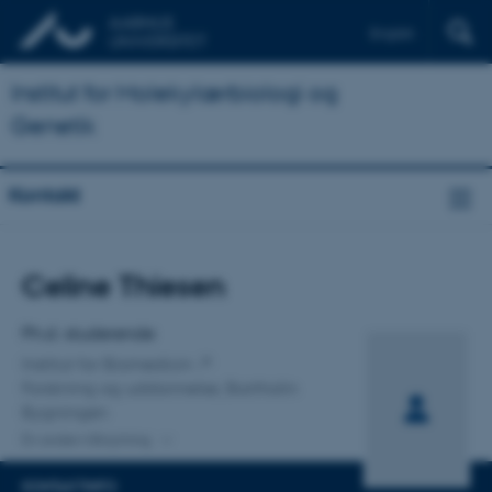
English
Institut for Molekylærbiologi og
Genetik
Kontakt
Titel
Celine Thiesen
Primær tilknytning
Ph.d.-studerende
Institut for Biomedicin
Forskning og uddannelse, Bartholin
Bygningen
En anden tilknytning
KONTAKTINFO