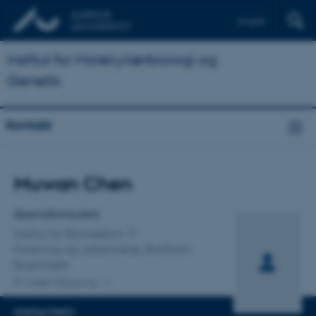
English
Institut for Molekylærbiologi og
Genetik
Kontakt
Titel
Muwan Chen
Primær tilknytning
Specialkonsulent
Institut for Biomedicin
Forskning og uddannelse, Bartholin
Bygningen
En anden tilknytning
KONTAKTINFO