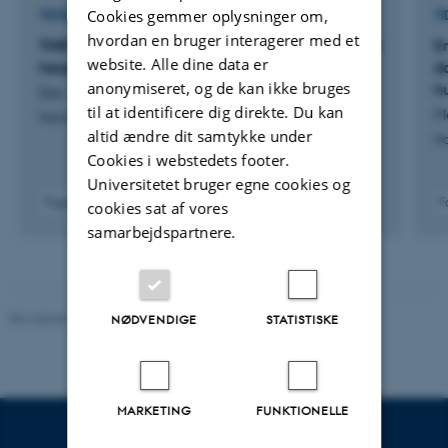
diseases.
Cookies gemmer oplysninger om,
TIDSSKRIFTARTIKEL
TI
hvordan en bruger interagerer med et
TMEFF1 is a neuron-specific restriction factor for
E
website. Alle dine data er
herpes simplex virus
d
anonymiseret, og de kan ikke bruges
h
Dai, Y. +28.
til at identificere dig direkte. Du kan
Ma
Nature
altid ændre dit samtykke under
Na
Cookies i webstedets footer.
Universitetet bruger egne cookies og
Fagfællebedømt
F
cookies sat af vores
Digital
samarbejdspartnere.
version
vedhæftet
Revideret 11.12.2023
-
Helene Eriksen
NØDVENDIGE
STATISTISKE
MARKETING
FUNKTIONELLE