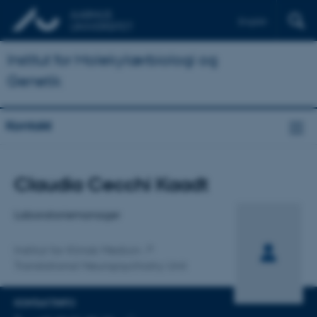
English
Institut for Molekylærbiologi og
Genetik
Kontakt
Titel
Claudia Cecchi Kaadt
Primær tilknytning
Laboratoriemanager
Institut for Klinisk Medicin
Translational Neuropsychiatry Unit
KONTAKTINFO