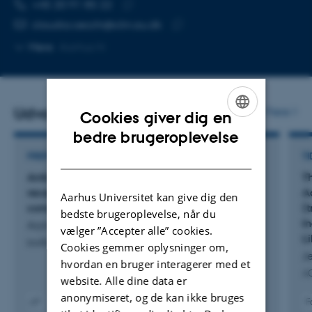
TELEFONNUMMER
MAILADRESSE
+45 20 91 85 22
Kopier
claudia.cecchi@clin.au.dk
telefonnummer
Kopier
Mere
Aarhus N
mailadresse
Udvalgte publikationer
Flere
Cookies giver dig en
ENGLISH
bedre brugeroplevelse
DANISH
PREPRINT
TI
Antidepressants interact with sex steroid
T
receptors and their intracellular signaling
A
Aarhus Universitet kan give dig den
components
(
bedste brugeroplevelse, når du
I
Arjmand, S. +14.
vælger ”Accepter alle” cookies.
L
bioRxiv
Cookies gemmer oplysninger om,
Je
hvordan en bruger interagerer med et
AC
website. Alle dine data er
anonymiseret, og de kan ikke bruges
F