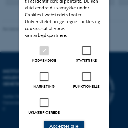
til at identificere dig direkte. Du kan
Digital
version
altid ændre dit samtykke under
vedhæftet
Cookies i webstedets footer.
Universitetet bruger egne cookies og
cookies sat af vores
Revideret 11.12.2023
-
Helene Eriksen
samarbejdspartnere.
NØDVENDIGE
STATISTISKE
INSTITUT FOR
MOLEKYLÆRBIOLOGI OG
GENETIK
MARKETING
FUNKTIONELLE
Aarhus Universitet
Universitetsbyen 81, 8000 Aarhus
C
UKLASSIFICEREDE
Accepter alle