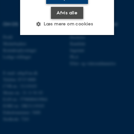
Afvis alle
Læs mere om cookies
OM OS
UDDANNELSER PÅ AU
Profil
Bachelor
Medarbejdere
Kandidat
Nødvendige
Statistiske
Marketing
Kontaktoplysninger
Ingeniør
Ledige stillinger
Ph.d.
Funktionelle
Uklassificerede
Efter- og videreuddannelse
E-mail: mbg@au.dk
Telefon: 8715 0000
Nødvendige cookies hjælper
CVR-nr.: 31119103
med at gøre hjemmesiden
Moms-nr.: 31 11 91 03
brugbar ved at aktivere nogle
EAN-nr.: 5798000419964
grundlæggende funktioner
EORI-nr.: DK31119103
som navigation mm.
Enhedsnummer: 5400
Hjemmesiden kan ikke
Stedkode: 7241
fungerer uden disse cookies.