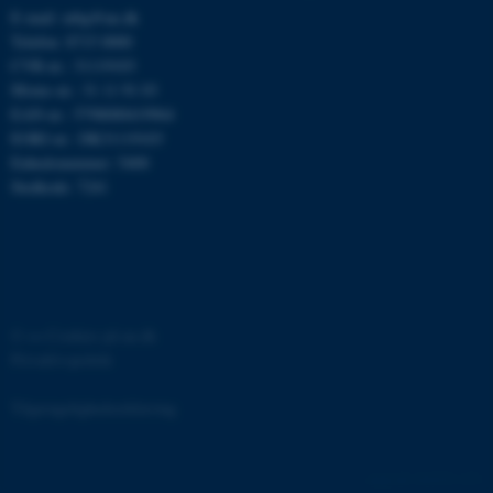
grundlæggende funktioner
E-mail: mbg@au.dk
som navigation mm.
Telefon: 8715 0000
Hjemmesiden kan ikke
CVR-nr.: 31119103
Moms-nr.: 31 11 91 03
fungerer uden disse cookies.
EAN-nr.: 5798000419964
EORI-nr.: DK31119103
Enhedsnummer: 5400
Navn
Udbyder / Domæne
Stedkode: 7241
be_typo_user
TYPO3 Association
.au.dk
fe_typo_user
Typo3 Association
©
—
Cookies på au.dk
.au.dk
Privatlivspolitik
Tilgængelighedserklæring
162274 / i31