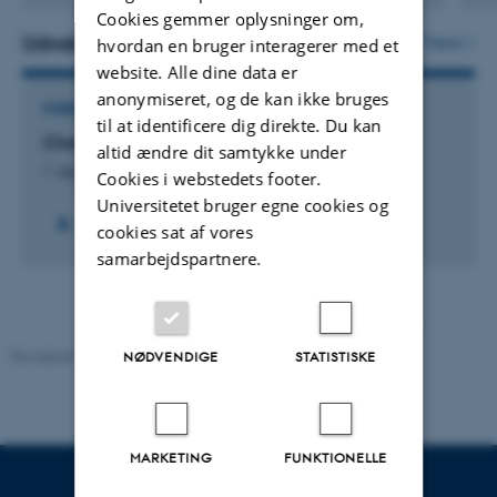
version
Cookies gemmer oplysninger om,
vedhæftet
Udvalgte projekter
Flere
hvordan en bruger interagerer med et
website. Alle dine data er
anonymiseret, og de kan ikke bruges
FORSKNINGSPROJEKT
til at identificere dig direkte. Du kan
Characterizing Dynamic Protein Structures
altid ændre dit samtykke under
1. sep. 2010
-
30. nov. 2013
Cookies i webstedets footer.
Universitetet bruger egne cookies og
cookies sat af vores
samarbejdspartnere.
Revideret 11.12.2023
-
Helene Eriksen
NØDVENDIGE
STATISTISKE
MARKETING
FUNKTIONELLE