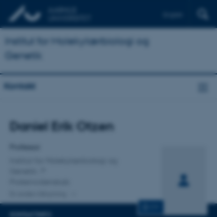
English
Institut for Molekylærbiologi og
Genetik
Kontakt
Titel
Daniel Erik Otzen
Primær tilknytning
Professor
Institut for Molekylærbiologi og
Genetik
Proteinvidenskab
En anden tilknytning
CV
KONTAKTINFO