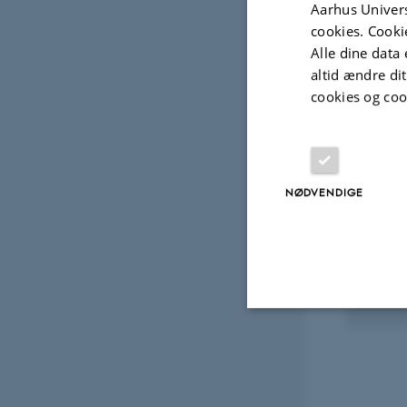
Aarhus Univers
cookies. Cooki
Alle dine data 
Digital
version
altid ændre di
vedhæftet
cookies og coo
Projek
FORS
NØDVENDIGE
Plant
6. aug
Nødvendige