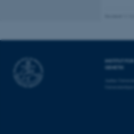
Nødvendige cooki
grundlæggende fu
Revideret 11.12
cookies.
Navn
be_typo_user
INSTITUT F
GENETIK
fe_typo_user
Aarhus Universit
Universitetsbye
ASP.NET_SessionId