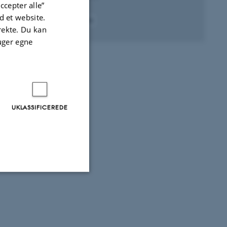
ccepter alle”
 et website.
Fagfællebedømt
irekte. Du kan
uger egne
UKLASSIFICEREDE
Uklassificerede