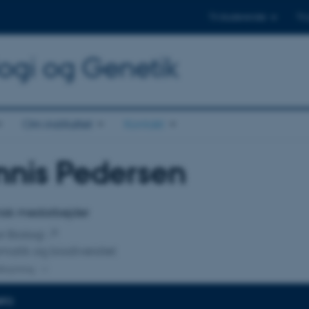
Til studerende
Til
logi og Genetik
Om instituttet
Kontakt
nnis Pedersen
tilknytning
sk medarbejder
or Biologi
matik og biodiversitet
lknytning
NFO