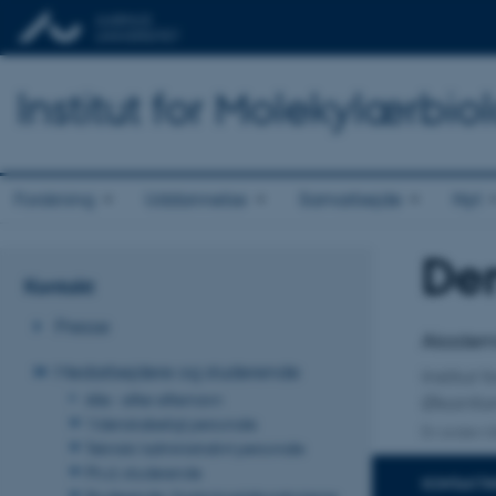
Institut for Molekylærbio
Forskning
Uddannelse
Samarbejde
Nyt
De
Titel
Kontakt
Primær 
Presse
Akademi
Medarbejdere og studerende
Institut f
Alle - efter efternavn
Økoinfor
Videnskabeligt personale
En anden ti
Teknisk/administrativt personale
Ph.d.-studerende
KONTAKTI