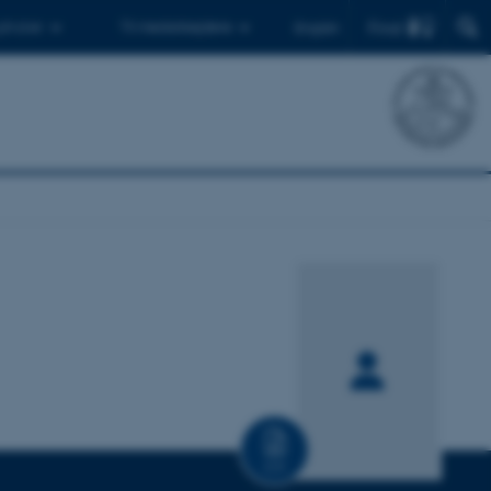
Find
 ph.d.er
Til medarbejdere
English
CV