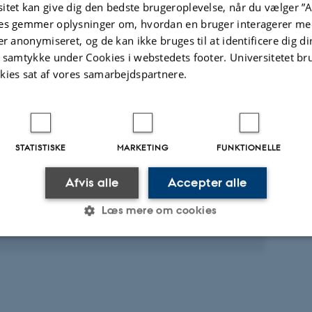
itet kan give dig den bedste brugeroplevelse, når du vælger ”A
es gemmer oplysninger om, hvordan en bruger interagerer med
Fagfællebedømt
er anonymiseret, og de kan ikke bruges til at identificere dig d
Digital
version
t samtykke under Cookies i webstedets footer. Universitetet br
vedhæftet
kies sat af vores samarbejdspartnere.
t
Aktiviteter
KNINGSPROJEKT
STATISTISKE
MARKETING
FUNKTIONELLE
ers Evolution og Biodiversitet
ust 2026
Afvis alle
Accepter alle
Læs mere om cookies
Statistiske
Marketing
Funktionelle