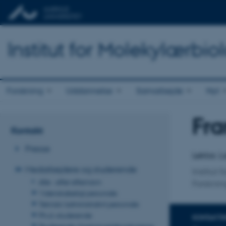
Institut for Molekylærbio
Forskning
Uddannelse
Samarbejde
Nyt
Fra
Titel
Kontakt
Primær 
Presse
Lektor, 
Medarbejdere og studerende
Institut 
Alle - efter efternavn
Forskni
Videnskabeligt personale
Teknisk/administrativt personale
Ph.d.-studerende
KONTAKTI