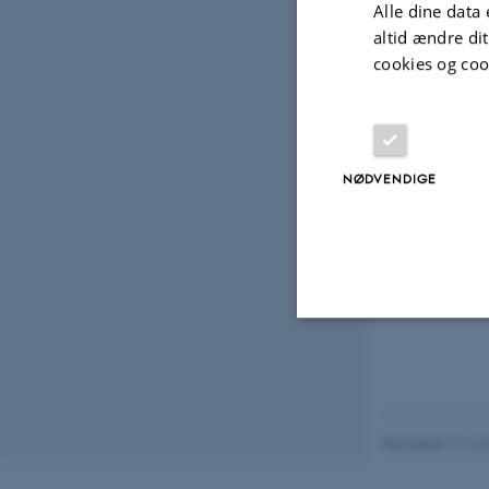
Alle dine data 
Udvalg
altid ændre di
cookies og coo
FORED
Corr
surg
NØDVENDIGE
24. jun
Nødvendige
Revideret 11.12
Nødvendige cooki
grundlæggende fu