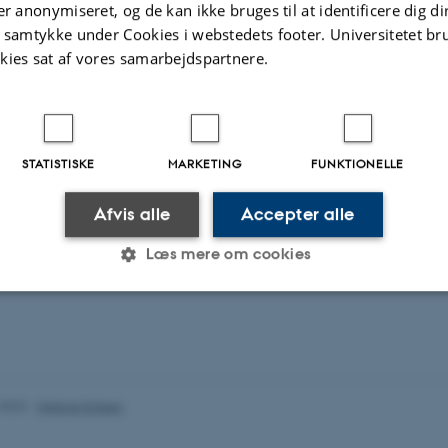
er anonymiseret, og de kan ikke bruges til at identificere dig d
te aktiviteter
Flere
t samtykke under Cookies i webstedets footer. Universitetet br
kies sat af vores samarbejdspartnere.
RAG OG MUNDTLIGE BIDRAG
F
ection of pectus excavatum is high-risk
I
ery in adults: A retrospective cohort study
V
STATISTISKE
MARKETING
FUNKTIONELLE
A
Afvis alle
Accepter alle
i 2023
24
Læs mere om cookies
Statistiske
Marketing
Funktionelle
.2023
-
Helene Eriksen
es hjælper med at gøre hjemmesiden brugbar ved at aktiv
nktioner som navigation mm. Hjemmesiden kan ikke funge