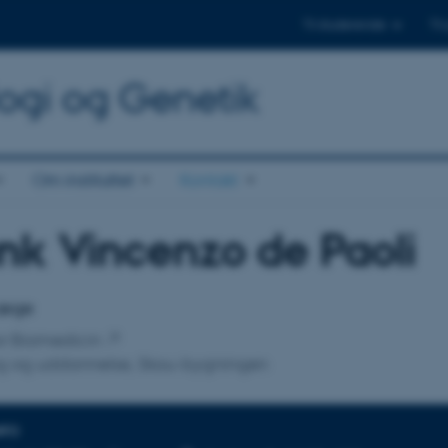
Til studerende
Til
logi og Genetik
Om instituttet
Kontakt
nk Vincenzo de Paoli
tilknytning
Læge
for Biomedicin
ng og uddannelse, Skou-bygningen
NFO