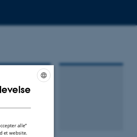
levelse
ENGLISH
DANISH
ccepter alle”
 et website.