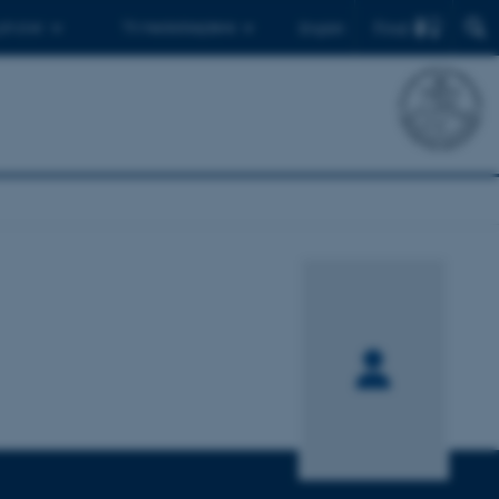
Find
 ph.d.er
Til medarbejdere
English