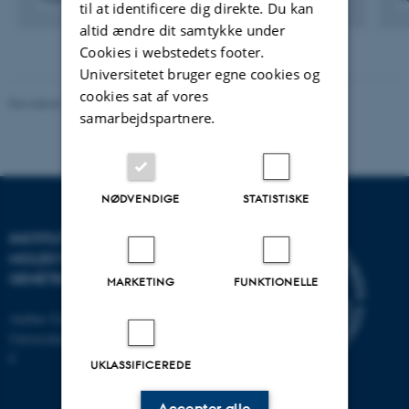
til at identificere dig direkte. Du kan
Digital
altid ændre dit samtykke under
version
Cookies i webstedets footer.
vedhæftet
Universitetet bruger egne cookies og
cookies sat af vores
Revideret 11.12.2023
-
Helene Eriksen
samarbejdspartnere.
NØDVENDIGE
STATISTISKE
INSTITUT FOR
MOLEKYLÆRBIOLOGI OG
GENETIK
MARKETING
FUNKTIONELLE
Aarhus Universitet
Universitetsbyen 81, 8000 Aarhus
C
UKLASSIFICEREDE
Accepter alle