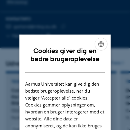
RNA biologi
KONTAKTINFO
MAILADRESSE
garland@mbg.au.dk
Kopier
Mere
Aarhus C
mailadresse
Cookies giver dig en
ENGLISH
bedre brugeroplevelse
Udvalgte publikationer
Flere
DANISH
TIDSSKRIFTARTIKEL
TI
Aarhus Universitet kan give dig den
Control of retrotransposon-driven activation of
D
bedste brugeroplevelse, når du
the interferon response by the double-stranded
a
vælger ”Accepter alle” cookies.
RNA binding protein DGCR8
t
Cookies gemmer oplysninger om,
Gázquez-Gutiérrez, A. +15.
K
hvordan en bruger interagerer med et
Nucleic Acids Research
Nu
website. Alle dine data er
anonymiseret, og de kan ikke bruges
Fagfællebedømt
F