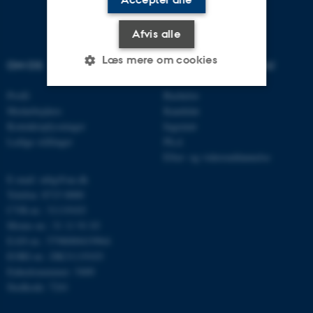
Afvis alle
Læs mere om cookies
OM OS
UDDANNELSER PÅ AU
Profil
Bachelor
Medarbejdere
Kandidat
Nødvendige
Statistiske
Marketing
Kontaktoplysninger
Ingeniør
Funktionelle
Uklassificerede
Ledige stillinger
Ph.d.
Efter- og videreuddannelse
E-mail: mbg@au.dk
Telefon: 8715 0000
Nødvendige cookies hjælper
CVR-nr.: 31119103
med at gøre hjemmesiden
Moms-nr.: 31 11 91 03
brugbar ved at aktivere nogle
EAN-nr.: 5798000419964
grundlæggende funktioner
EORI-nr.: DK31119103
som navigation mm.
Enhedsnummer: 5400
Hjemmesiden kan ikke
Stedkode: 7241
fungerer uden disse cookies.