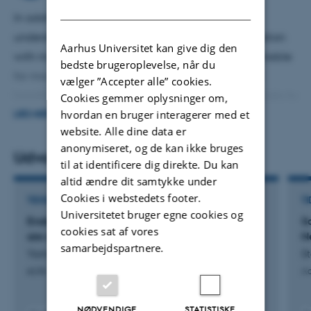
DANISH
In addition to facilitate exciting research in
understanding how stress affect the memory formation
Aarhus Universitet kan give dig den
with my expertise in molecular biology, I am responsible
bedste brugeroplevelse, når du
for mouse colony management, coordinating and
vælger ”Accepter alle” cookies.
handling a broad spectrum of laboratory related tasks to
Cookies gemmer oplysninger om,
hvordan en bruger interagerer med et
ensure optimal use of research facilities, safety,
LÆS MERE
website. Alle dine data er
knowledge sharing, and collaborative work. Moreover, in
anonymiseret, og de kan ikke bruges
September 2021, I was appointed as one of the Local
Udvalgte publikationer
til at identificere dig direkte. Du kan
Working Environment Group leaders in Skou Building.
altid ændre dit samtykke under
Cookies i webstedets footer.
TIDSSKRIFTARTIKEL
TI
Universitetet bruger egne cookies og
Endopiriform neurons projecting to ventral CA1
S
cookies sat af vores
are a critical node for recognition memory
N
samarbejdspartnere.
Yamawaki, N. +8.
St
eLife
Ac
NØDVENDIGE
STATISTISKE