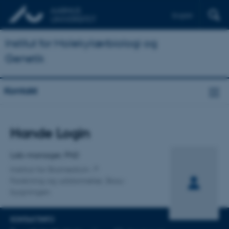
English
Institut for Molekylærbiologi og
Genetik
Kontakt
Titel
Hande Login
Primær tilknytning
Lab-manager, PhD
Institut for Biomedicin
Forskning og uddannelse, Skou-
bygningen
KONTAKTINFO