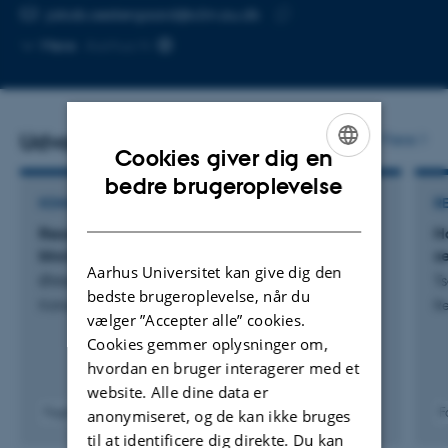
Kopier
jakob.oestergaard@clin.au.dk
telefonnummer
Kopier
Mere
Aarhus N
mailadresse
Udvalgte publikationer
Flere
Cookies giver dig en
ENGLISH
bedre brugeroplevelse
KOMMENTAR ELLER DEBAT
R
DANISH
Resolving the VEGF paradox in DKD: VEGFR1
H
blockade shows promising renoprotection
s
Aarhus Universitet kan give dig den
Østergaard, J. & Cooper, M.
Ts
bedste brugeroplevelse, når du
Kidney International
Re
vælger ”Accepter alle” cookies.
Cookies gemmer oplysninger om,
hvordan en bruger interagerer med et
website. Alle dine data er
Fagfællebedømt
F
anonymiseret, og de kan ikke bruges
Digital
til at identificere dig direkte. Du kan