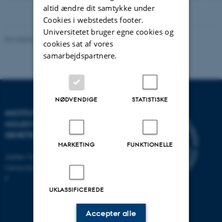
version
altid ændre dit samtykke under
vedhæftet
Cookies i webstedets footer.
Universitetet bruger egne cookies og
Revideret 11.12.2023
-
Helene Eriksen
cookies sat af vores
samarbejdspartnere.
NØDVENDIGE
STATISTISKE
INSTITUT FOR
MOLEKYLÆRBIOLOGI OG
GENETIK
MARKETING
FUNKTIONELLE
Aarhus Universitet
Universitetsbyen 81, 8000 Aarhus
C
UKLASSIFICEREDE
Accepter alle