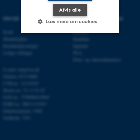
Afvis alle
OM OS
UDDANNELSER PÅ AU
Læs mere om cookies
Profil
Bachelor
Medarbejdere
Kandidat
Nødvendige
Statistiske
Marketing
Kontaktoplysninger
Ingeniør
Ledige stillinger
Ph.d.
Funktionelle
Uklassificerede
Efter- og videreuddannelse
E-mail: mbg@au.dk
Telefon: 8715 0000
Nødvendige cookies hjælper
CVR-nr.: 31119103
Moms-nr.: 31 11 91 03
med at gøre hjemmesiden
EAN-nr.: 5798000419964
brugbar ved at aktivere nogle
EORI-nr.: DK31119103
grundlæggende funktioner
Enhedsnummer: 5400
som navigation mm.
Stedkode: 7241
Hjemmesiden kan ikke
fungerer uden disse cookies.