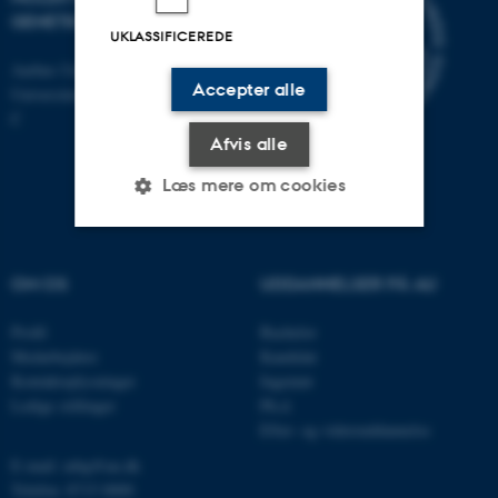
GENETIK
UKLASSIFICEREDE
Aarhus Universitet
Accepter alle
Universitetsbyen 81, 8000 Aarhus
C
Afvis alle
Læs mere om cookies
Nødvendige
Statistiske
Marketing
OM OS
UDDANNELSER PÅ AU
Funktionelle
Uklassificerede
Profil
Bachelor
Medarbejdere
Kandidat
Kontaktoplysninger
Ingeniør
Nødvendige cookies hjælper
Ledige stillinger
Ph.d.
Efter- og videreuddannelse
med at gøre hjemmesiden
brugbar ved at aktivere nogle
E-mail: mbg@au.dk
grundlæggende funktioner
Telefon: 8715 0000