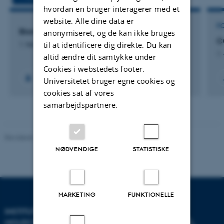
hvordan en bruger interagerer med et
website. Alle dine data er
F
Biomarkers of Ovarian Ageing
anonymiseret, og de kan ikke bruges
C
til at identificere dig direkte. Du kan
1. feb. 2026
-
1. feb. 2030
1.
altid ændre dit samtykke under
Cookies i webstedets footer.
Universitetet bruger egne cookies og
cookies sat af vores
samarbejdspartnere.
Revideret 11.12.2023
-
Helene Eriksen
NØDVENDIGE
STATISTISKE
MARKETING
FUNKTIONELLE
INSTITUT FOR
MOLEKYLÆRBIOLOGI OG