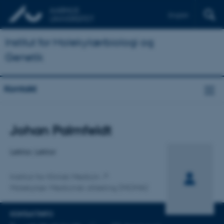
English
Institut for Molekylærbiologi og
Genetik
Kontakt
Titel
Johan Palmfeldt
Primær tilknytning
Lektor, Lektor
Institut for Klinisk Medicin
Molekylær Medicinsk afdeling (MOMA)
KONTAKTINFO