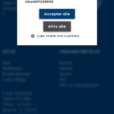
UKLASSIFICEREDE
Aarhus Universitet
Universitetsbyen 81, 8000 Aarhus
Accepter alle
C
Afvis alle
Læs mere om cookies
OM OS
UDDANNELSER PÅ AU
Nødvendige
Statistiske
Marketing
Profil
Bachelor
Funktionelle
Uklassificerede
Medarbejdere
Kandidat
Kontaktoplysninger
Ingeniør
Ledige stillinger
Ph.d.
Efter- og videreuddannelse
Nødvendige cookies hjælper
med at gøre hjemmesiden
E-mail: mbg@au.dk
brugbar ved at aktivere nogle
Telefon: 8715 0000
grundlæggende funktioner
CVR-nr.: 31119103
Moms-nr.: 31 11 91 03
som navigation mm.