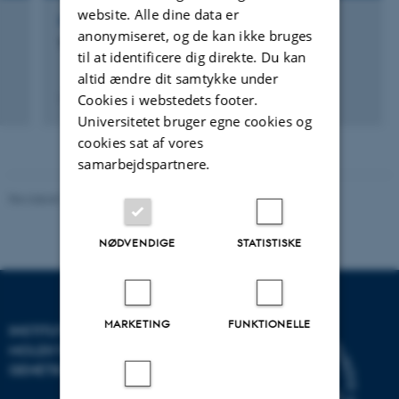
website. Alle dine data er
FOREDRAG OG MUNDTLIGE BIDRAG
anonymiseret, og de kan ikke bruges
T reg ved inflammatorisk tarmsygdom
til at identificere dig direkte. Du kan
altid ændre dit samtykke under
Cookies i webstedets footer.
11. maj 2005
Universitetet bruger egne cookies og
cookies sat af vores
samarbejdspartnere.
Revideret 11.12.2023
-
Helene Eriksen
NØDVENDIGE
STATISTISKE
MARKETING
FUNKTIONELLE
INSTITUT FOR
MOLEKYLÆRBIOLOGI OG
GENETIK