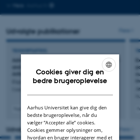
Kopier
Mere
Aarhus N
telefonnummer
Udvalgte publikationer
Flere
TIDSSKRIFTARTIKEL
TI
Advanced Combination Therapy with Tofacitinib
E
and Biologic Agents for Psoriasis and Psoriatic
p
Cookies giver dig en
Arthritis: A Case Series
s
ENGLISH
bedre brugeroplevelse
i
Elgaard, C. +4.
Jø
DANISH
Case Reports in Dermatology
H
Aarhus Universitet kan give dig den
Fagfællebedømt
F
bedste brugeroplevelse, når du
Digital
version
vælger ”Accepter alle” cookies.
vedhæftet
Udvalgte aktiviteter
Flere
Cookies gemmer oplysninger om,
hvordan en bruger interagerer med et