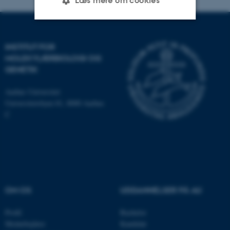
Læs mere om cookies
Nødvendige
Statistiske
Marketing
INSTITUT FOR
MOLEKYLÆRBIOLOGI OG
Funktionelle
Uklassificerede
GENETIK
Aarhus Universitet
Nødvendige cookies hjælper
Universitetsbyen 81, 8000 Aarhus
med at gøre hjemmesiden
C
brugbar ved at aktivere nogle
grundlæggende funktioner
som navigation mm.
Hjemmesiden kan ikke
fungerer uden disse cookies.
OM OS
UDDANNELSER PÅ AU
Profil
Bachelor
Navn
Udbyder / Domæne
Medarbejdere
Kandidat