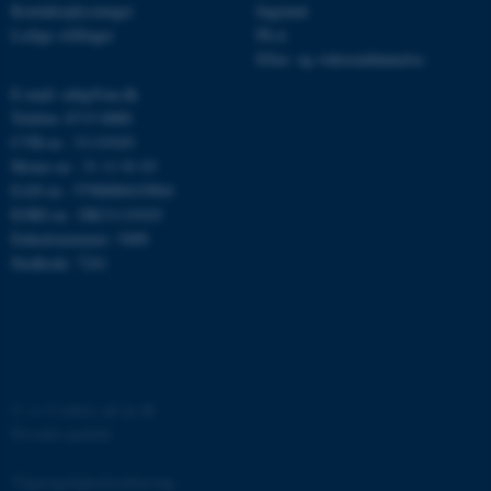
be_typo_user
Kontaktoplysninger
Ingeniør
TYPO3 Association
.au.dk
Ledige stillinger
Ph.d.
Efter- og videreuddannelse
E-mail: mbg@au.dk
Telefon: 8715 0000
fe_typo_user
Typo3 Association
.au.dk
CVR-nr.: 31119103
Moms-nr.: 31 11 91 03
EAN-nr.: 5798000419964
EORI-nr.: DK31119103
Enhedsnummer: 5400
Stedkode: 7241
©
—
Cookies på au.dk
ASP.NET_SessionId
Microsoft Corporation
Privatlivspolitik
.au.dk
Tilgængelighedserklæring