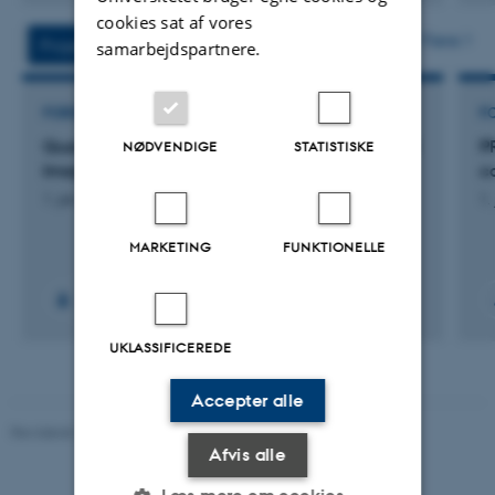
cookies sat af vores
Flere
Projekter
Aktiviteter
samarbejdspartnere.
FORSKNINGSPROJEKT
F
Quantum Futures in the Making: Sociotechnical
P
NØDVENDIGE
STATISTISKE
Imaginaries and Public Engagement
c
1. jan. 2026
-
31. dec. 2027
1.
MARKETING
FUNKTIONELLE
UKLASSIFICEREDE
Accepter alle
Revideret 11.12.2023
-
Helene Eriksen
Afvis alle