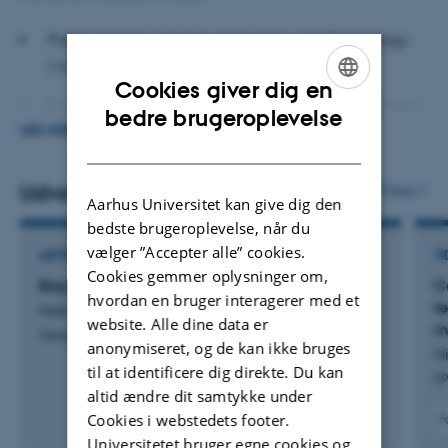
Public Communication of Science and Technology
(10 ECTS)
Cookies giver dig en
Environmental Communication in the Public Sphere
ENGLISH
bedre brugeroplevelse
LÆS MERE
(10 ECTS)
DANISH
History of Science and Technology: Key Concepts
Udvalgte publikationer
Flere
and Narratives (10 ECTS)
Aarhus Universitet kan give dig den
bedste brugeroplevelse, når du
World History of Science and Technology (10 ECTS)
vælger ”Accepter alle” cookies.
ARTIKEL I NYHEDSMEDIE
TI
Cookies gemmer oplysninger om,
Bag litiumdrømmen
C
hvordan en bruger interagerer med et
t
Nielsen, K.
website. Alle dine data er
m
Weekendavisen
anonymiseret, og de kan ikke bruges
Ni
til at identificere dig direkte. Du kan
EP
altid ændre dit samtykke under
Cookies i webstedets footer.
F
Universitetet bruger egne cookies og