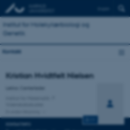
English
Institut for Molekylærbiologi og
Genetik
Kontakt
Titel
Kristian Hvidtfelt Nielsen
Primær tilknytning
Lektor, Centerleder
Institut for Matematik
Videnskabsstudier
En anden tilknytning
CV
KONTAKTINFO