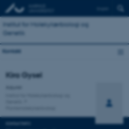
English
Institut for Molekylærbiologi og
Genetik
Kontakt
Titel
Kira Gysel
Primær tilknytning
Adjunkt
Institut for Molekylærbiologi og
Genetik
Plantemolekylærbiologi
KONTAKTINFO