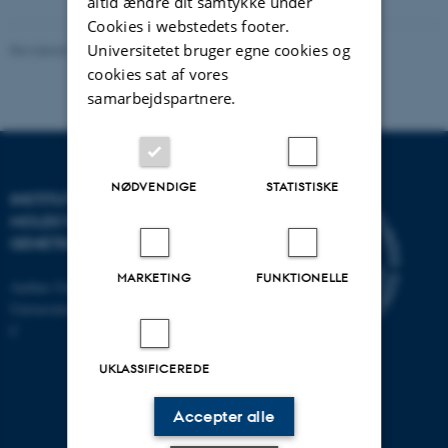
altid ændre dit samtykke under
Cookies i webstedets footer.
Universitetet bruger egne cookies og
Revideret 11.12.2023
-
Helene Eriksen
cookies sat af vores
samarbejdspartnere.
NØDVENDIGE
STATISTISKE
INSTITUT FOR
MOLEKYLÆRBIOLOGI OG
GENETIK
MARKETING
FUNKTIONELLE
Aarhus Universitet
Universitetsbyen 81, 8000 Aarhus
C
UKLASSIFICEREDE
Accepter alle