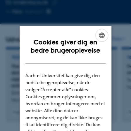
MAILADRESSE
kira@mbg.au.dk
Kopier
Mere
Aarhus C
mailadresse
Udvalgte publikationer
Flere
Cookies giver dig en
ENGLISH
bedre brugeroplevelse
DANISH
TIDSSKRIFTARTIKEL
TI
The Medicago truncatula LYR4 intracellular
T
domain serves as a scaffold in immunity
n
Aarhus Universitet kan give dig den
signaling independent of its phosphorylation
Ts
bedste brugeroplevelse, når du
activity
Na
vælger ”Accepter alle” cookies.
Simonsen, B. +13.
Cookies gemmer oplysninger om,
New Phytologist
hvordan en bruger interagerer med et
website. Alle dine data er
Fagfællebedømt
F
anonymiseret, og de kan ikke bruges
Digital
version
til at identificere dig direkte. Du kan
vedhæftet