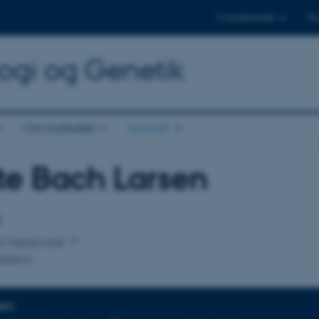
Til studerende
Til
logi og Genetik
Om instituttet
Kontakt
te Bach Larsen
tilknytning
r
for Fødevarer
ekemi
NFO