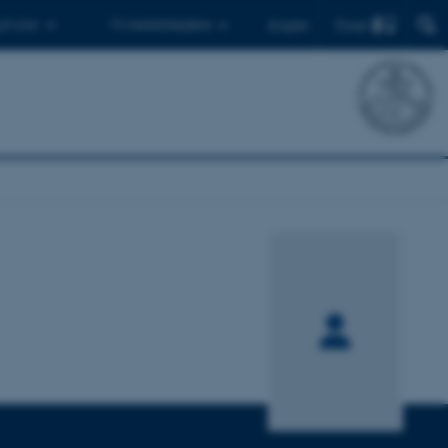
Find
 ph.d.er
Til medarbejdere
English