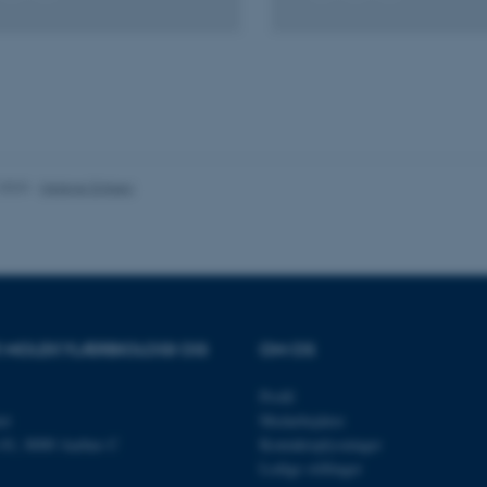
es hjælper med at gøre hjemmesiden brugbar ved at aktiv
nktioner som navigation mm. Hjemmesiden kan ikke funge
.2023
-
Helene Eriksen
Udbyder / Domæne
Udløb
Beskrivelse
30
Denne cookie sættes af
TYPO3 Association
minutter
TYPO3, og bruges til at 
.au.dk
session, når en backend-
TYPO3 eller Frontend.
30
Dette cookienavn er fo
Typo3 Association
OR MOLEKYLÆRBIOLOGI OG
OM OS
minutter
webindholdsstyringssyst
.au.dk
som en brugersessionside
muligt at gemme bruger
Profil
tilfælde er det muligvis
kan indstilles ved defau
et
Medarbejdere
dette kan forhindres af 
de fleste tilfælde er det in
n 81, 8000 Aarhus C
Kontaktoplysninger
ødelagt i slutningen af 
Ledige stillinger
indeholder en tilfældig id
specifikke brugerdata.