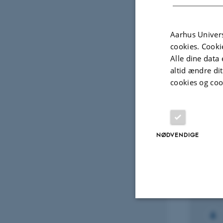
Fagf
Aarhus Univers
cookies. Cooki
Alle dine data 
altid ændre di
Projek
cookies og coo
FORS
Safe
NØDVENDIGE
(Lup
1. jan.
Nødvendige