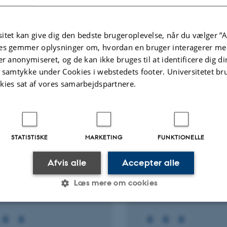
ællebedømt
Fagfællebedømt
itet kan give dig den bedste brugeroplevelse, når du vælger ”A
Digital
Di
es gemmer oplysninger om, hvordan en bruger interagerer med
version
ve
er anonymiseret, og de kan ikke bruges til at identificere dig d
vedhæftet
v
Flere
t samtykke under Cookies i webstedets footer. Universitetet br
ter
Aktiviteter
kies sat af vores samarbejdspartnere.
KNINGSPROJEKT
FORSKNINGSPROJEKT
 milk with lupin feeding
Network - Feed stock
STATISTISKE
MARKETING
FUNKTIONELLE
Milk)
industry for cell cultu
food production
 2026
-
31. dec. 2027
Afvis alle
Accepter alle
1. sep. 2025
-
31. aug. 2027
Læs mere om cookies
Statistiske
Marketing
Funktionelle