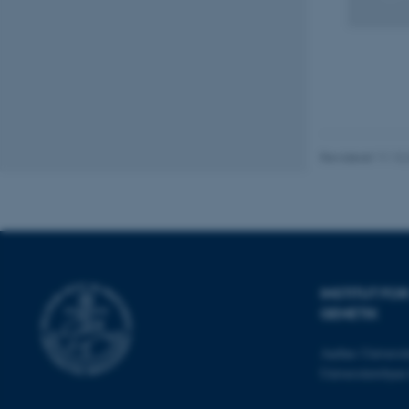
Nødvendige cooki
grundlæggende fu
cookies.
Revideret 11.12
Navn
be_typo_user
fe_typo_user
INSTITUT F
GENETIK
Aarhus Universit
Universitetsbye