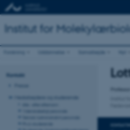
Institut for Molekylærbio
Forskning
Uddannelse
Samarbejde
Nyt
Lot
Titel
Kontakt
Primær 
Presse
Professo
Medarbejdere og studerende
Institut 
Alle - efter efternavn
Fødevar
Videnskabeligt personale
Teknisk/administrativt personale
Ph.d.-studerende
KONTAKTI