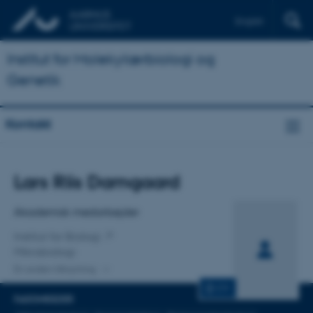
English
Institut for Molekylærbiologi og
Genetik
Kontakt
Titel
Lars Riis Damgaard
Primær tilknytning
Akademisk medarbejder
Institut for Biologi
Mikrobiologi
En anden tilknytning
CV
FAGOMRÅDER