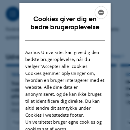
Jeg lavede min ph.d. i udvikling af en mikrosensor for
metan og var teknisk leder i opstarten af mikrosensor-
Arbejdsområder
Cookies giver dig en
firmaet Unisense A/S og har derfor en del teknisk og
ENGLISH
bedre brugeroplevelse
kommerciel erfaring.
Forskning og vejledning indenfor studier af mikrobielle
DANISH
systemer, specielt indenfor elektromikrobiologi.
Aarhus Universitet kan give dig den
Udvalgte publikationer
Flere
bedste brugeroplevelse, når du
vælger ”Accepter alle” cookies.
Cookies gemmer oplysninger om,
TIDSSKRIFTARTIKEL
K
hvordan en bruger interagerer med et
N
Tracing long-distance electron transfer and
website. Alle dine data er
m
cable bacteria in freshwater sediments by agar
anonymiseret, og de kan ikke bruges
i
pillar gradient columns
til at identificere dig direkte. Du kan
U
Sachs, C. +7.
altid ændre dit samtykke under
FEMS Microbiology Ecology
Cookies i webstedets footer.
Universitetet bruger egne cookies og
Fagfællebedømt
F
Digital
cookies sat af vores