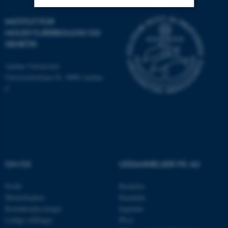
INSTITUT FOR
Nødvendige
Statistiske
Marketing
MOLEKYLÆRBIOLOGI OG
GENETIK
Funktionelle
Uklassificerede
Aarhus Universitet
Universitetsbyen 81, 8000 Aarhus
Nødvendige cookies hjælper
C
med at gøre hjemmesiden
brugbar ved at aktivere nogle
grundlæggende funktioner
som navigation mm.
Hjemmesiden kan ikke
fungerer uden disse cookies.
OM OS
UDDANNELSER PÅ AU
Profil
Bachelor
Medarbejdere
Kandidat
Navn
Udbyder / Domæne
Kontaktoplysninger
Ingeniør
Ledige stillinger
Ph.d.
be_typo_user
TYPO3 Association
.au.dk