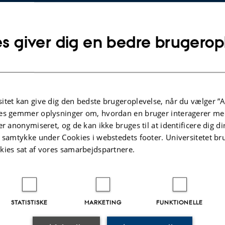
@mbg.au.dk
SE
Kopier
mailadresse
s giver dig en bedre brugerop
e Vium Eidnes Magni
itut for Molekylærbiologi og Genetik
SE
biologi og -innovation
Kopier
ersitetsbyen 81
adresse
 Aarhus C
itet kan give dig den bedste brugeroplevelse, når du vælger ”A
mark
es gemmer oplysninger om, hvordan en bruger interagerer med
å kort
er anonymiseret, og de kan ikke bruges til at identificere dig d
t samtykke under Cookies i webstedets footer. Universitetet br
re-profil
kies sat af vores samarbejdspartnere.
STATISTISKE
MARKETING
FUNKTIONELLE
.2023
-
Helene Eriksen