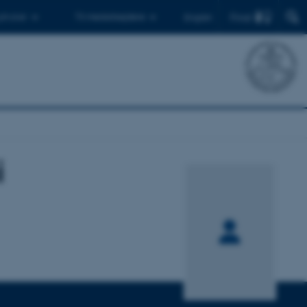
Find
 ph.d.er
Til medarbejdere
English
i