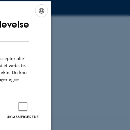
levelse
ENGLISH
DANISH
ccepter alle”
 et website.
irekte. Du kan
uger egne
UKLASSIFICEREDE