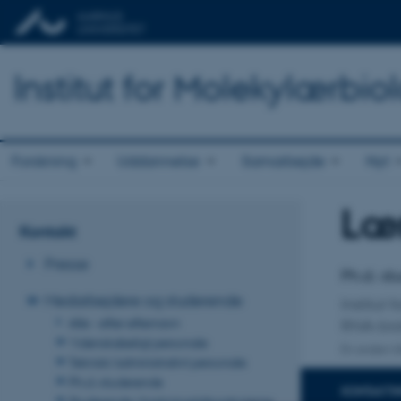
Institut for Molekylærbio
Forskning
Uddannelse
Samarbejde
Nyt
Læ
Titel
Kontakt
Primær 
Presse
Ph.d.-s
Medarbejdere og studerende
Institut
Alle - efter efternavn
RNA-biol
Videnskabeligt personale
En anden ti
Teknisk/administrativt personale
Ph.d.-studerende
KONTAKTI