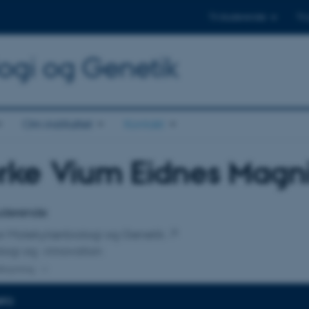
Til studerende
Til
logi og Genetik
Om instituttet
Kontakt
rke Vium Eidnes Magn
tilknytning
tuderende
 for Molekylærbiologi og Genetik
ogi og -innovation
lknytning
NFO