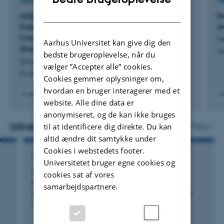
TIDSSKRIFTARTIKEL
TI
entrepreneurship programmes. My notable experiences
DANISH
Adaptation of Plasmid-ID Technology for
In
include Ideas 2 Impact at Saïd Business School, the
Evaluation of N
-Fixing Effectiveness and
e
2
Innovation Champions programme from Oxford
Competitiveness for Root Nodulation in the
M
Aarhus Universitet kan give dig den
University Innovation, EIT FOOD Seedbed Incubator,
Sinorhizobium–Medicago System
Na
bedste brugeroplevelse, når du
Thought For Food®, the Venture Lab programme at
Schumacher, J. +3.
vælger ”Accepter alle” cookies.
Environmental Microbiology
BioInnovation Institute, The Kitchen Startup Hub, Spinouts
Cookies gemmer oplysninger om,
Denmark, and SPARK Denmark.
hvordan en bruger interagerer med et
Fagfællebedømt
F
website. Alle dine data er
Digital
My ultimate goal is to develop innovative solutions for
anonymiseret, og de kan ikke bruges
version
vedhæftet
Udvalgte projekter
til at identificere dig direkte. Du kan
Flere
sustainable agriculture that can be effectively
altid ændre dit samtykke under
implemented in industrial applications.
Cookies i webstedets footer.
FORSKNINGSPROJEKT
Universitetet bruger egne cookies og
ProFaba: Developing improved Vicia faba
cookies sat af vores
breeding practices and varieties to drive
samarbejdspartnere.
domestic protein production in the European
Union
14. apr. 2019
-
13. apr. 2022