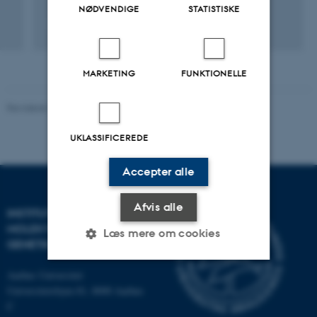
NØDVENDIGE
STATISTISKE
MARKETING
FUNKTIONELLE
Revideret 11.12.2023
-
Helene Eriksen
UKLASSIFICEREDE
Accepter alle
Afvis alle
INSTITUT FOR
MOLEKYLÆRBIOLOGI OG
Læs mere om cookies
GENETIK
Aarhus Universitet
Nødvendige
Statistiske
Marketing
Universitetsbyen 81, 8000 Aarhus
C
Funktionelle
Uklassificerede