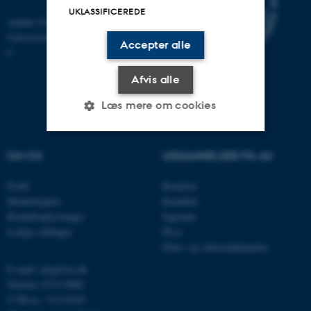
UKLASSIFICEREDE
Aarhus Universitet
Universitetsbyen 81, 8000 Aarhus
Accepter alle
C
Afvis alle
Læs mere om cookies
OM OS
UDDANNELSER PÅ AU
Nødvendige
Statistiske
Marketing
Funktionelle
Uklassificerede
Profil
Bachelor
Medarbejdere
Kandidat
Kontaktoplysninger
Ingeniør
Ledige stillinger
Ph.d.
Nødvendige cookies hjælper
Efter- og videreuddannelse
med at gøre hjemmesiden
E-mail: mbg@au.dk
brugbar ved at aktivere nogle
Telefon: 8715 0000
grundlæggende funktioner
CVR-nr.: 31119103
som navigation mm.