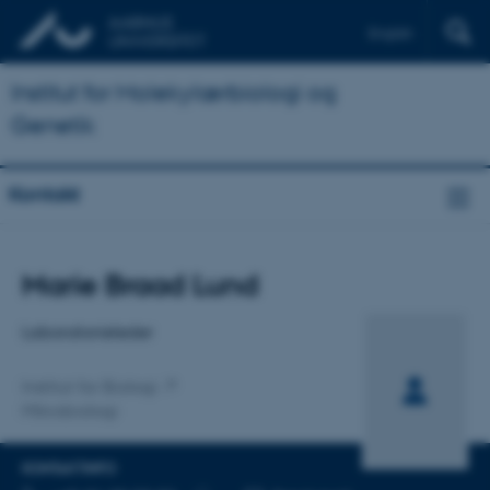
English
Institut for Molekylærbiologi og
Genetik
Kontakt
Titel
Marie Braad Lund
Primær tilknytning
Laboratorieleder
Institut for Biologi
Mikrobiologi
KONTAKTINFO