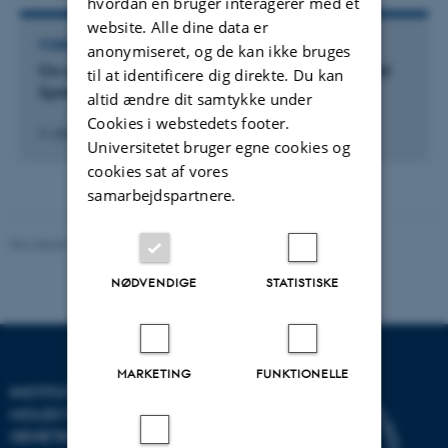
hvordan en bruger interagerer med et
website. Alle dine data er
FOREDRAG OG MUNDTLIGE BIDRAG
anonymiseret, og de kan ikke bruges
Co-speciation of Earthworms and their Nephridial
til at identificere dig direkte. Du kan
Symbionts
altid ændre dit samtykke under
Cookies i webstedets footer.
4. oktober 2007
Universitetet bruger egne cookies og
cookies sat af vores
samarbejdspartnere.
Revideret 11.12.2023
-
Helene Eriksen
NØDVENDIGE
STATISTISKE
MARKETING
FUNKTIONELLE
INSTITUT FOR
MOLEKYLÆRBIOLOGI OG
GENETIK