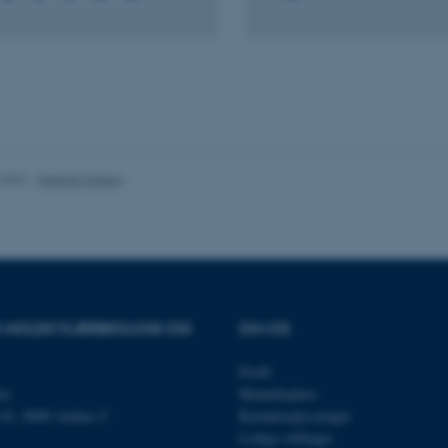
es hjælper med at gøre hjemmesiden brugbar ved at aktiv
nktioner som navigation mm. Hjemmesiden kan ikke funge
.2023
-
Helene Eriksen
Udbyder / Domæne
Udløb
Beskrivelse
30
Denne cookie sættes af
TYPO3 Association
minutter
TYPO3, og bruges til at 
.au.dk
session, når en backend-
TYPO3 eller Frontend.
30
Dette cookienavn er fo
Typo3 Association
minutter
webindholdsstyringssyst
.au.dk
OR MOLEKYLÆRBIOLOGI OG
OM OS
som en brugersessionside
muligt at gemme bruger
tilfælde er det muligvis
Profil
kan indstilles ved defau
et
Medarbejdere
dette kan forhindres af 
de fleste tilfælde er det in
n 81, 8000 Aarhus C
Kontaktoplysninger
ødelagt i slutningen af 
Ledige stillinger
indeholder en tilfældig id