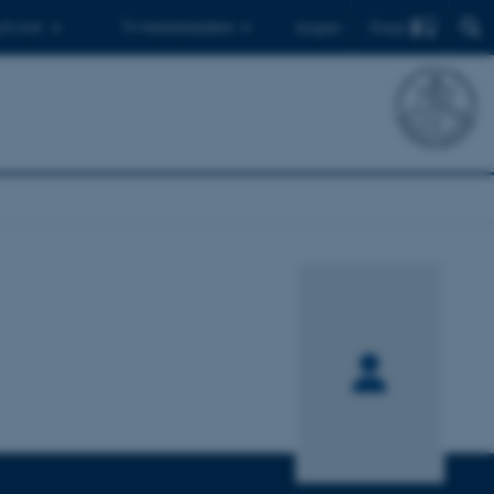
Find
 ph.d.er
Til medarbejdere
English