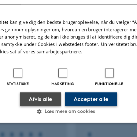
Fagfællebedømt
itet kan give dig den bedste brugeroplevelse, når du vælger ”A
Digital
es gemmer oplysninger om, hvordan en bruger interagerer med
version
er anonymiseret, og de kan ikke bruges til at identificere dig d
vedhæftet
t samtykke under Cookies i webstedets footer. Universitetet br
Flere
ter
Aktiviteter
kies sat af vores samarbejdspartnere.
NINGSPROJEKT
FORSKNINGSPROJEKT
uture of Protein & the
New foods for physic
STATISTISKE
MARKETING
FUNKTIONELLE
in of the Future in
mental wellbeing
pe
1. sep. 2019
-
31. dec. 2022
Afvis alle
Accepter alle
 2020
-
31. dec. 2020
Læs mere om cookies
Statistiske
Marketing
Funktionelle