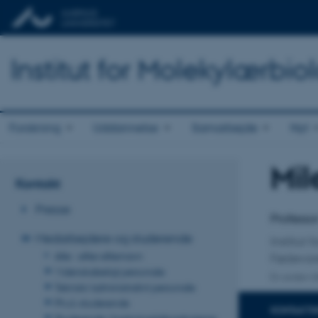
Institut for Molekylærbio
Forskning
Uddannelse
Samarbejde
Nyt
Mil
Titel
Kontakt
Primær 
Presse
Professo
Medarbejdere og studerende
Institut 
Alle - efter efternavn
Fødevar
Videnskabeligt personale
En anden ti
Teknisk/administrativt personale
Ph.d.-studerende
KONTAKTI