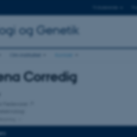
Til studerende
Til
logi og Genetik
Om instituttet
Kontakt
ena Corredig
tilknytning
r
for Fødevarer
eteknologi
lknytning
NFO