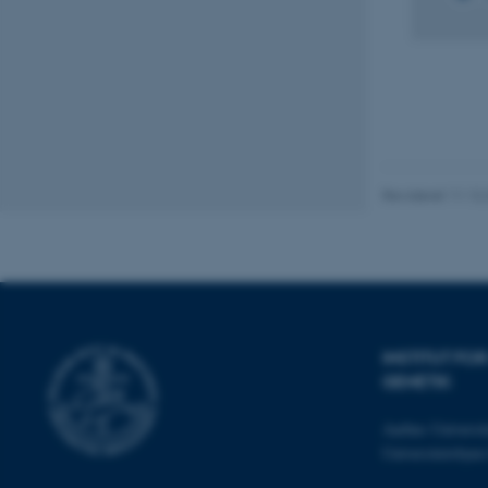
Nødvendige cooki
grundlæggende fu
cookies.
Revideret 11.12
Navn
be_typo_user
fe_typo_user
INSTITUT F
GENETIK
Aarhus Universit
Universitetsbye