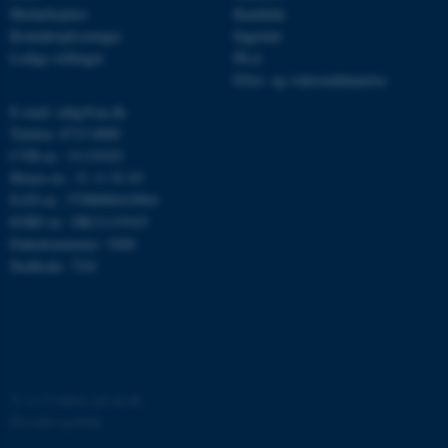
Medarbejdere
Kandidat
be_typo_user
TYPO3 Association
Kontaktoplysninger
Ingeniør
.au.dk
Ledige stillinger
Ph.d.
Efter- og videreuddannelse
E-mail: mbg@au.dk
fe_typo_user
Typo3 Association
Telefon: 8715 0000
.au.dk
CVR-nr.: 31119103
Moms-nr.: 31 11 91 03
EAN-nr.: 5798000419964
EORI-nr.: DK31119103
Enhedsnummer: 5400
Stedkode: 7241
©
—
Cookies på au.dk
ASP.NET_SessionId
Microsoft Corporation
.au.dk
Privatlivspolitik