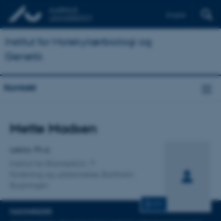
English
Institut for Molekylærbiologi og
Genetik
Kontakt
Titel
Mette Madsen
Primær tilknytning
Lektor, Ph.d.
Institut for Biomedicin
Forskning og uddannelse, Bartholin
Bygningen
CV
FAGOMRÅDER