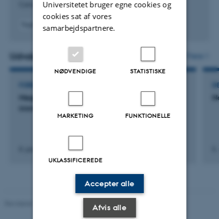
Universitetet bruger egne cookies og
Cancers
cookies sat af vores
Fagfællebedømt
samarbejdspartnere.
Digital
version
vedhæftet
Udvalgte aktiviteter
Flere
NØDVENDIGE
STATISTISKE
FOREDRAG OG MUNDTLIGE BIDRAG
D
Megalin – gatekeeper of the epithelial and
N
immunogenic phenotype of melanoma cells?
MARKETING
FUNKTIONELLE
8. januar 2020
5.
UKLASSIFICEREDE
Accepter alle
Revideret 11.12.2023
-
Helene Eriksen
Afvis alle