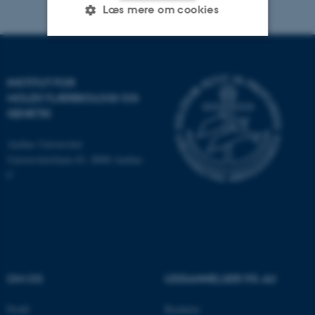
Læs mere om cookies
Nødvendige
Statistiske
Marketing
INSTITUT FOR
Funktionelle
Uklassificerede
MOLEKYLÆRBIOLOGI OG
GENETIK
Aarhus Universitet
Nødvendige cookies hjælper
Universitetsbyen 81, 8000 Aarhus
med at gøre hjemmesiden
C
brugbar ved at aktivere nogle
grundlæggende funktioner
som navigation mm.
Hjemmesiden kan ikke
fungerer uden disse cookies.
OM OS
UDDANNELSER PÅ AU
Profil
Bachelor
Navn
Udbyder / Domæne