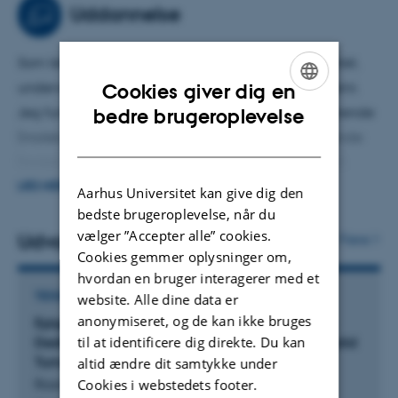
Uddannelse
Som lektor ved Biomedicin, Health, Aarhus Universitet,
underviser jeg på medicinstudiet i medicinsk biokemi.
Cookies giver dig en
ENGLISH
Jeg fungerer desuden som vejleder for ph.d.-studerende
bedre brugeroplevelse
(molekylær medicin og medicin), kandidatstuderende
DANISH
(molekylær medicin, molekylærbiologi og medicin),
bachelorstuderende (molekylær medicin, molekylær
LÆS MERE
Aarhus Universitet kan give dig den
biologi og medicin) samt forskningsårs- (medicin) og
bedste brugeroplevelse, når du
vælger ”Accepter alle” cookies.
Research Honors Programme studerende (molekylær
Udvalgte publikationer
Flere
Cookies gemmer oplysninger om,
medicin og medicin).
hvordan en bruger interagerer med et
TIDSSKRIFTARTIKEL
website. Alle dine data er
anonymiseret, og de kan ikke bruges
Epigenetic Silencing of LRP2 Is Associated with
til at identificere dig direkte. Du kan
Dedifferentiation and Poor Survival in Multiple Solid
Tumor Types
altid ændre dit samtykke under
Cookies i webstedets footer.
Rasmussen, M. +8.