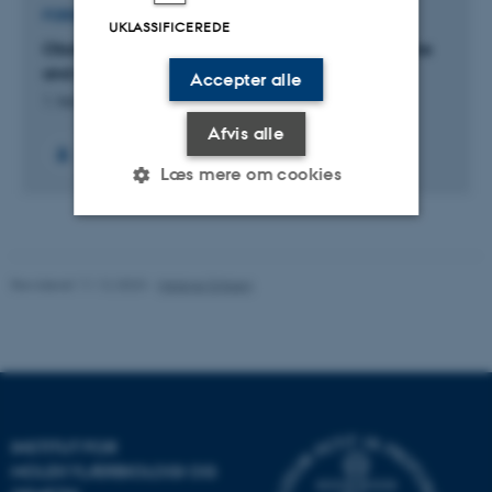
prøver samt narkotika for relevante lægemidler og
FORSKNINGSPROJEKT
UKLASSIFICEREDE
misbrugsstoffer.
Obstetrics: Maternal lifestyle, pregnancy outcome
and children’s health
Accepter alle
1. feb. 2016
-
31. jan. 2019
Afvis alle
Læs mere om cookies
Nødvendige
Statistiske
Marketing
Revideret 11.12.2023
-
Helene Eriksen
Funktionelle
Uklassificerede
Nødvendige cookies hjælper
med at gøre hjemmesiden
brugbar ved at aktivere nogle
INSTITUT FOR
grundlæggende funktioner
MOLEKYLÆRBIOLOGI OG