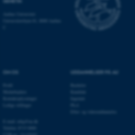
GENETIK
som navigation mm.
Hjemmesiden kan ikke
Aarhus Universitet
fungerer uden disse cookies.
Universitetsbyen 81, 8000 Aarhus
C
Navn
Udbyder / Domæne
be_typo_user
TYPO3 Association
.au.dk
OM OS
UDDANNELSER PÅ AU
fe_typo_user
Typo3 Association
.au.dk
Profil
Bachelor
Medarbejdere
Kandidat
Kontaktoplysninger
Ingeniør
Ledige stillinger
Ph.d.
Efter- og videreuddannelse
E-mail: mbg@au.dk
Telefon: 8715 0000
CVR-nr.: 31119103