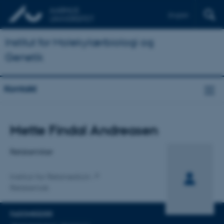
English
Institut for Molekylærbiologi og
Genetik
Kontakt
Titel
Mette Findal Andreasen
Primær tilknytning
Retskemiker
Institut for Retsmedicin
Retskemisk
FAGOMRÅDER