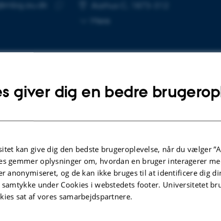
@mbg.au.dk
SE
Aarhus C, 1873-312
Kopier
Mere
mailadresse
s giver dig en bedre brugerop
lgte publikationer
KRIFTARTIKEL
TI
itet kan give dig den bedste brugeroplevelse, når du vælger ”A
ctural basis for the synergistic assembly of
S
es gemmer oplysninger om, hvordan en bruger interagerer med
snRNA export complex
p
er anonymiseret, og de kan ikke bruges til at identificere dig d
e
z, E. +6.
t samtykke under Cookies i webstedets footer. Universitetet br
D
 Structural and Molecular Biology
kies sat af vores samarbejdspartnere.
Ce