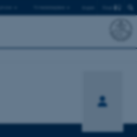
Find
 ph.d.er
Til medarbejdere
English