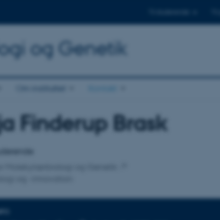
Til studerende
Til
logi og Genetik
Om instituttet
Kontakt
a Finderup Brask
tilknytning
tuderende
 for Molekylærbiologi og Genetik
ogi og -innovation
NFO