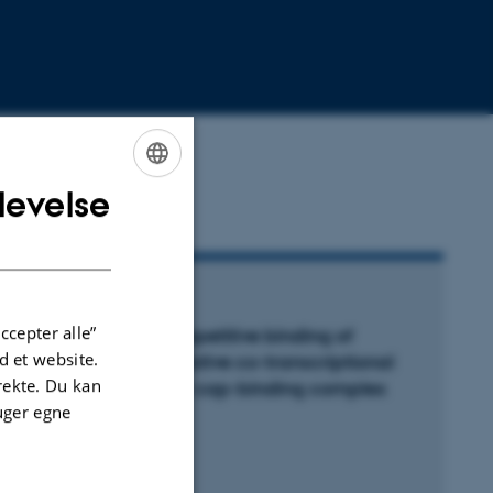
levelse
ENGLISH
DANISH
DSSKRIFTARTIKEL
ccepter alle”
tructural basis for competitive binding of
 et website.
roductive and degradative co-transcriptional
irekte. Du kan
ffectors to the nuclear cap-binding complex
uger egne
ubiez, E. +8.
ll Reports