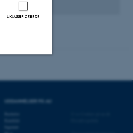
agfællebedømt
Digital
version
UKLASSIFICEREDE
vedhæftet
Uklassificerede
ere nogle
rer uden disse
UDDANNELSER PÅ AU
Bachelor
©
—
Cookies på au.dk
Kandidat
Privatlivspolitik
Ingeniør