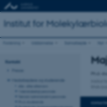
Institut for Molekylærbio
Forskning
Uddannelse
Samarbejde
Nyt
Maj
Titel
Kontakt
Primær 
Presse
Ph.d.-s
Medarbejdere og studerende
Institut
Alle - efter efternavn
RNA-biol
Videnskabeligt personale
Teknisk/administrativt personale
Ph.d.-studerende
KONTAKTI