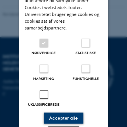
altid ændre dit samtykke under
Cookies i webstedets footer.
Universitetet bruger egne cookies og
Revideret 11.12.2023
-
Helene Eriksen
cookies sat af vores
samarbejdspartnere.
NØDVENDIGE
STATISTISKE
INSTITUT FOR
MOLEKYLÆRBIOLOGI OG
GENETIK
MARKETING
FUNKTIONELLE
Aarhus Universitet
Universitetsbyen 81, 8000 Aarhus
C
UKLASSIFICEREDE
Accepter alle