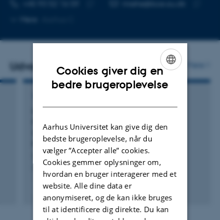
TELEFONNUMMER
MAILADRESSE
+45 93 52 16 59
miehe@bce.au.dk
Kopier
Kopier
Mere
Aarhus C
telefonnummer
mailadre
Udvalgte publikationer
Flere
Cookies giver dig en
ENGLISH
bedre brugeroplevelse
DANISH
TIDSSKRIFTARTIKEL
In Silico Evaluation of the Binding Site of
Fucosyltransferase 8 and First Attempts to
Aarhus Universitet kan give dig den
Synthesize an Inhibitor with Drug-Like
bedste brugeroplevelse, når du
Properties
vælger ”Accepter alle” cookies.
Strecker, C. +4.
Cookies gemmer oplysninger om,
ChemBioChem
hvordan en bruger interagerer med et
website. Alle dine data er
Fagfællebedømt
anonymiseret, og de kan ikke bruges
Digital
version
til at identificere dig direkte. Du kan
vedhæftet