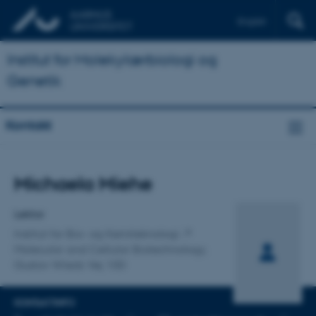
English
Institut for Molekylærbiologi og
Genetik
Kontakt
Titel
Michaela Miehe
Primær tilknytning
Lektor
Institut for Bio- og Kemiteknologi
Molecular and Cellular Biotechnology,
Gustav Wieds Vej 10D
KONTAKTINFO