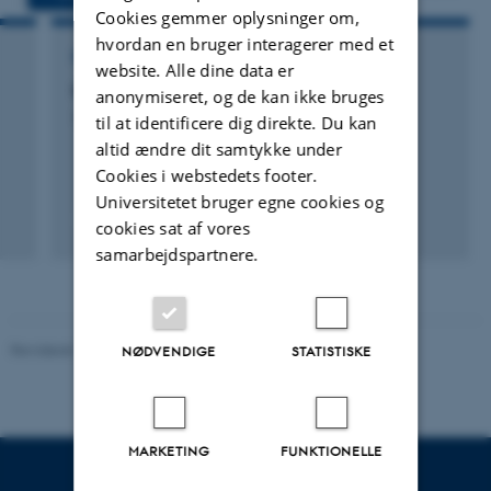
Cookies gemmer oplysninger om,
hvordan en bruger interagerer med et
FORSKNINGSPROJEKT
website. Alle dine data er
CASGUT: Caseins for gut comfort in infants
anonymiseret, og de kan ikke bruges
1. sep. 2022
-
31. aug. 2025
til at identificere dig direkte. Du kan
altid ændre dit samtykke under
Cookies i webstedets footer.
Universitetet bruger egne cookies og
cookies sat af vores
samarbejdspartnere.
Revideret 11.12.2023
-
Helene Eriksen
NØDVENDIGE
STATISTISKE
MARKETING
FUNKTIONELLE