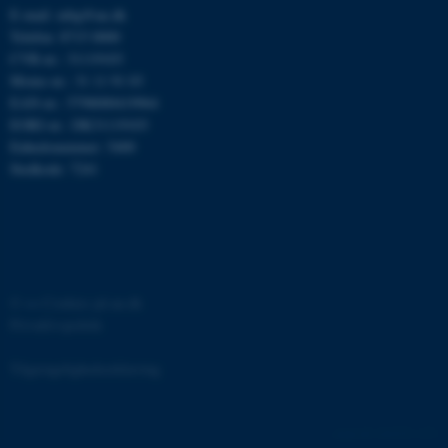
grundlæggende funktioner
E-mail: mbg@au.dk
som navigation mm.
Telefon: 8715 0000
Hjemmesiden kan ikke
CVR-nr.: 31119103
Moms-nr.: 31 11 91 03
fungerer uden disse cookies.
EAN-nr.: 5798000419964
EORI-nr.: DK31119103
Enhedsnummer: 5400
Stedkode: 7241
Navn
Udbyder / Domæne
be_typo_user
TYPO3 Association
.au.dk
fe_typo_user
Typo3 Association
©
—
Cookies på au.dk
.au.dk
Privatlivspolitik
Tilgængelighedserklæring
162274 / i31