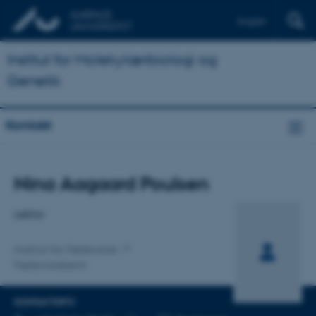
English
Institut for Molekylærbiologi og
Genetik
Kontakt
Titel
Nina Aagaard Poulsen
Primær tilknytning
Lektor
Institut for Fødevarer
Fødevarekemi
KONTAKTINFO