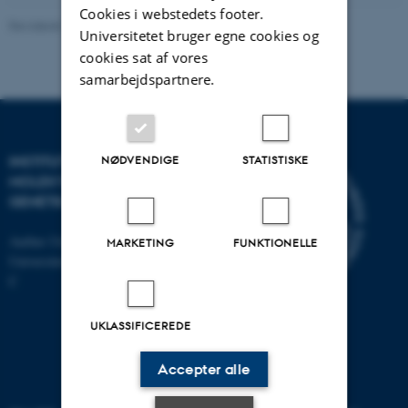
Cookies i webstedets footer.
Revideret 11.12.2023
-
Helene Eriksen
Universitetet bruger egne cookies og
cookies sat af vores
samarbejdspartnere.
INSTITUT FOR
NØDVENDIGE
STATISTISKE
MOLEKYLÆRBIOLOGI OG
GENETIK
Aarhus Universitet
MARKETING
FUNKTIONELLE
Universitetsbyen 81, 8000 Aarhus
C
UKLASSIFICEREDE
Accepter alle