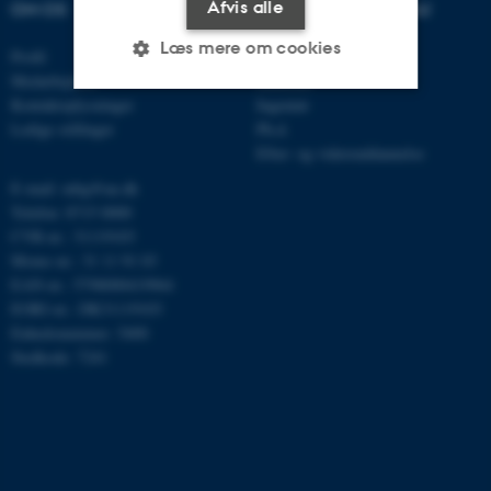
Afvis alle
OM OS
UDDANNELSER PÅ AU
Læs mere om cookies
Profil
Bachelor
Medarbejdere
Kandidat
Kontaktoplysninger
Ingeniør
Ledige stillinger
Ph.d.
Nødvendige
Statistiske
Marketing
Efter- og videreuddannelse
Funktionelle
Uklassificerede
E-mail: mbg@au.dk
Telefon: 8715 0000
CVR-nr.: 31119103
Moms-nr.: 31 11 91 03
Nødvendige cookies hjælper
EAN-nr.: 5798000419964
med at gøre hjemmesiden
EORI-nr.: DK31119103
brugbar ved at aktivere nogle
Enhedsnummer: 5400
grundlæggende funktioner
Stedkode: 7241
som navigation mm.
Hjemmesiden kan ikke
fungerer uden disse cookies.