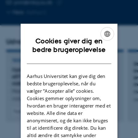
MAILADRESSE
pnm@mbg.au.dk
Kopier
Mere
Aarhus C
mailadresse
Cookies giver dig en
Udvalgte publikationer
ENGLISH
bedre brugeroplevelse
DANISH
TIDSSKRIFTARTIKEL
S
Optimized purification workflow for advanced
tr
Aarhus Universitet kan give dig den
eEF1A studies: Impact of His-tagging on
e
bedste brugeroplevelse, når du
stability, functionality, and yield
m
vælger ”Accepter alle” cookies.
Madsen, P. +3.
M
Cookies gemmer oplysninger om,
Analytical Biochemistry
Aa
hvordan en bruger interagerer med et
Fagfællebedømt
website. Alle dine data er
Digital
anonymiseret, og de kan ikke bruges
version
til at identificere dig direkte. Du kan
vedhæftet
altid ændre dit samtykke under