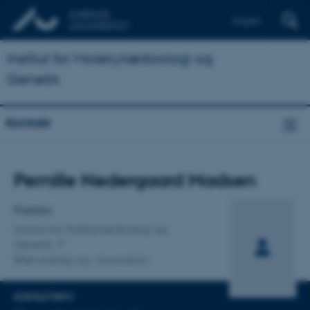
English
Institut for Molekylærbiologi og
Genetik
Kontakt
Titel
Pernille Nedergaard Madsen
Primær tilknytning
Postdoc
Institut for Molekylærbiologi og
Genetik
RNA-biologi og -innovation
KONTAKTINFO