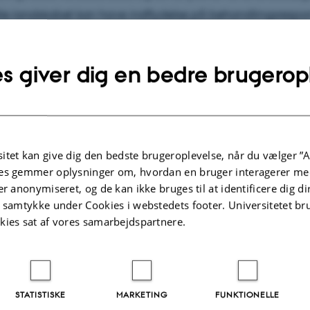
le landskabet kan have indflydelse på behandlingsrespon
er jeg med analyser af proteiner i blodet og tumorernes
ptomiske profiler for at få en bedre forståelse af sygdomsu
s giver dig en bedre brugerop
ingsrespons.
Arbejdsområder
itet kan give dig den bedste brugeroplevelse, når du vælger ”A
es gemmer oplysninger om, hvordan en bruger interagerer med
med fokus på cancer forskning. Som bioinformatiker lave
er anonymiseret, og de kan ikke bruges til at identificere dig d
t samtykke under Cookies i webstedets footer. Universitetet br
ndling og modellering. Derudover varetager jeg vejledn
kies sat af vores samarbejdspartnere.
nde.
STATISTISKE
MARKETING
FUNKTIONELLE
lgte publikationer
Flere