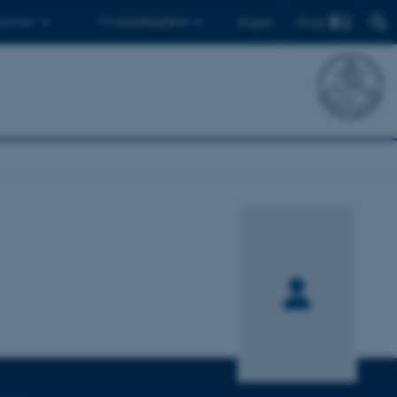
Find
 ph.d.er
Til medarbejdere
English