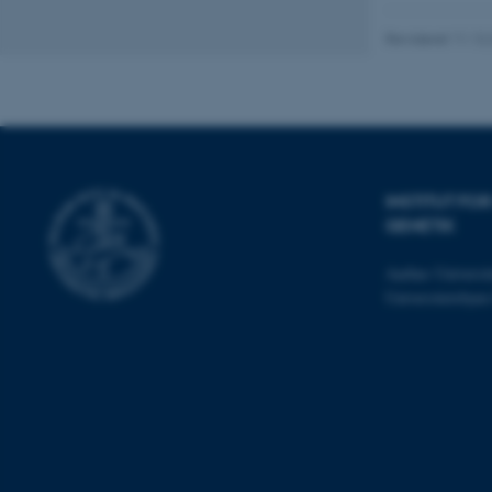
fe_typo_user
Revideret 11.12
INSTITUT F
ASP.NET_SessionId
GENETIK
Aarhus Universit
JSESSIONID
Universitetsbye
AWSALBTGCORS
CFTOKEN