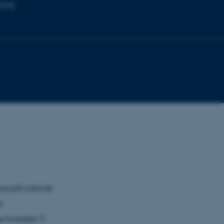
rning
okus på cancer
r
e hvordan T-