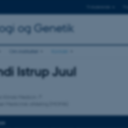
Til studerende
Til
logi og Genetik
Om instituttet
Kontakt
di Istrup Juul
tilknytning
for Klinisk Medicin
ær Medicinsk afdeling (MOMA)
DER