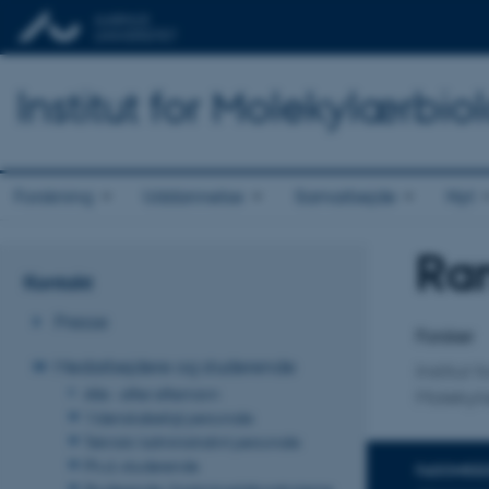
Institut for Molekylærbio
Forskning
Uddannelse
Samarbejde
Nyt
Ran
Titel
Kontakt
Primær 
Presse
Forsker
Medarbejdere og studerende
Institut 
Alle - efter efternavn
Molekyl
Videnskabeligt personale
Teknisk/administrativt personale
Ph.d.-studerende
FAGOMRÅ