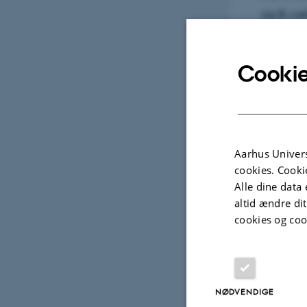
og B-cel
kombiner
transkri
Cookie
behandl
Aarhus Univers
cookies. Cooki
Postdoc 
Alle dine data 
altid ændre di
databeha
cookies og coo
studere
NØDVENDIGE
Udva