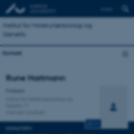
English
Institut for Molekylærbiologi og
Genetik
Kontakt
Titel
Rune Hartmann
Primær tilknytning
Professor
Institut for Molekylærbiologi og
Genetik
Cellulær sundhed
CV
KONTAKTINFO