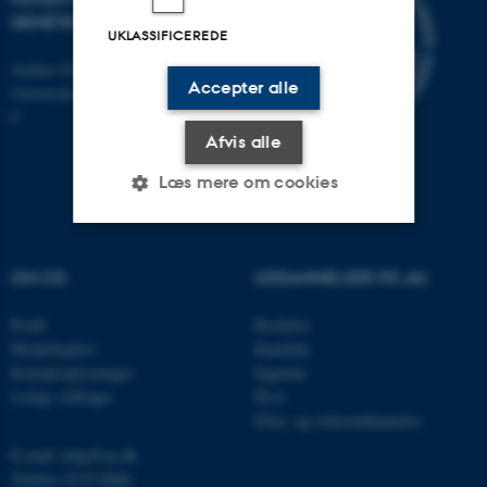
GENETIK
UKLASSIFICEREDE
Aarhus Universitet
Accepter alle
Universitetsbyen 81, 8000 Aarhus
C
Afvis alle
Læs mere om cookies
Nødvendige
Statistiske
Marketing
OM OS
UDDANNELSER PÅ AU
Funktionelle
Uklassificerede
Profil
Bachelor
Medarbejdere
Kandidat
Kontaktoplysninger
Ingeniør
Nødvendige cookies hjælper
Ledige stillinger
Ph.d.
Efter- og videreuddannelse
med at gøre hjemmesiden
brugbar ved at aktivere nogle
E-mail: mbg@au.dk
grundlæggende funktioner
Telefon: 8715 0000