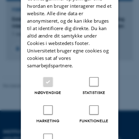
hvordan en bruger interagerer med et
FORSKNINGSPROJEKT
website. Alle dine data er
Establishing an in vitro cell system for investigating
anonymiseret, og de kan ikke bruges
interferon lambdas influence on liver inflammation
til at identificere dig direkte. Du kan
1. august 2017
altid ændre dit samtykke under
Cookies i webstedets footer.
Universitetet bruger egne cookies og
cookies sat af vores
samarbejdspartnere.
Revideret 11.12.2023
-
Helene Eriksen
NØDVENDIGE
STATISTISKE
MARKETING
FUNKTIONELLE
INSTITUT FOR
MOLEKYLÆRBIOLOGI OG