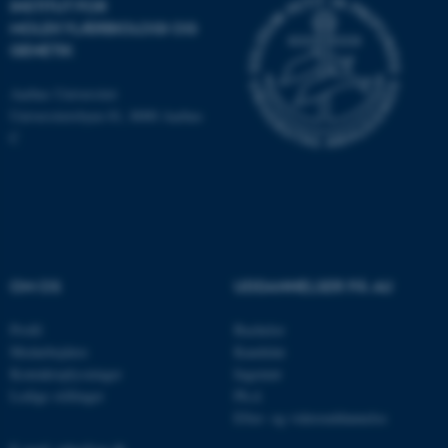
grundlæggende funktioner
INSTITUT FOR
som navigation mm.
MOLEKYLÆRBIOLOGI OG
GENETIK
Hjemmesiden kan ikke
fungerer uden disse cookies.
Aarhus Universitet
Universitetsbyen 81, 8000 Aarhus
C
Navn
Udbyder / Domæne
be_typo_user
TYPO3 Association
.au.dk
OM OS
UDDANNELSER PÅ AU
fe_typo_user
Typo3 Association
.au.dk
Profil
Bachelor
Medarbejdere
Kandidat
Kontaktoplysninger
Ingeniør
Ledige stillinger
Ph.d.
Efter- og videreuddannelse