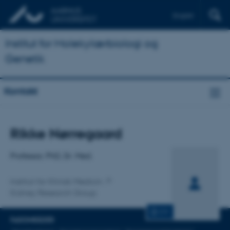
English
Institut for Molekylærbiologi og
Genetik
Kontakt
Titel
Rikke Nørregaard
Primær tilknytning
Professor, PhD, Dr. Med.
Institut for Klinisk Medicin
Kidney Research Group
CV
FAGOMRÅDER