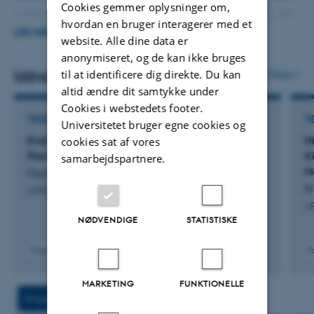
Cookies gemmer oplysninger om,
nationale og internationale forskningsgrupper inden for
hvordan en bruger interagerer med et
akademia og industri.
LÆS MERE
website. Alle dine data er
anonymiseret, og de kan ikke bruges
Derudover omfatter mine arbejdsområder undervisning i
til at identificere dig direkte. Du kan
Udvalgte publikationer
Flere
eksperimentel fysiologi, ansvarlig forskningspraksis samt
altid ændre dit samtykke under
forskningsfrihed.
Cookies i webstedets footer.
TIDSSKRIFTARTIKEL
TI
Universitetet bruger egne cookies og
Evaluation of Epithelial Integrity in Human
H
cookies sat af vores
Precision-Cut Kidney Slices
K
samarbejdspartnere.
M
Pedersen, G. +8.
Ri
APMIS
A
NØDVENDIGE
STATISTISKE
Fagfællebedømt
F
Digital
version
MARKETING
FUNKTIONELLE
vedhæftet
Projekter
Aktiviteter