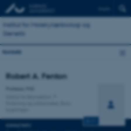
English
Institut for Molekylærbiologi og
Genetik
Kontakt
Titel
Robert A. Fenton
Primær tilknytning
Professor, PhD
Institut for Biomedicin
Forskning og uddannelse, Skou-
bygningen
CV
KONTAKTINFO