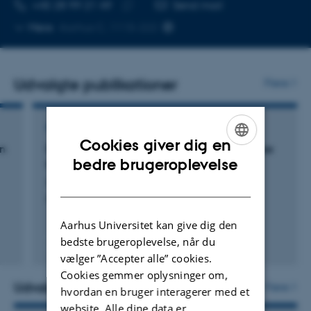
TELEFONNUMMER
MAILADRESSE
+45 28 99 21 49
Send mail
Kopier
Mere
Aarhus C, 1115-222
telefonnummer
Udvalgte publikationer
Flere
PREPRINT
Cookies giver dig en
in
Defining the vascular niche of human adipose
ENGLISH
bedre brugeroplevelse
tissue across metabolic states
AlZaim, I. +42.
DANISH
bioRxiv
Aarhus Universitet kan give dig den
bedste brugeroplevelse, når du
Digital
vælger ”Accepter alle” cookies.
version
Cookies gemmer oplysninger om,
vedhæftet
Udvalgte aktiviteter
Flere
hvordan en bruger interagerer med et
website. Alle dine data er