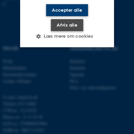
C
Accepter alle
Afvis alle
Læs mere om cookies
OM OS
UDDANNELSER PÅ AU
Nødvendige
Statistiske
Marketing
Profil
Bachelor
Medarbejdere
Kandidat
Funktionelle
Uklassificerede
Kontaktoplysninger
Ingeniør
Ledige stillinger
Ph.d.
Efter- og videreuddannelse
Nødvendige cookies hjælper
E-mail: mbg@au.dk
med at gøre hjemmesiden
Telefon: 8715 0000
brugbar ved at aktivere nogle
CVR-nr.: 31119103
grundlæggende funktioner
Moms-nr.: 31 11 91 03
EAN-nr.: 5798000419964
som navigation mm.
EORI-nr.: DK31119103
Hjemmesiden kan ikke