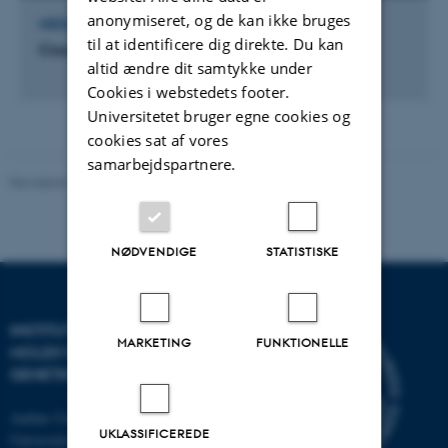
anonymiseret, og de kan ikke bruges
MEDLEM AF UDVALG, RÅD OG NÆVN
til at identificere dig direkte. Du kan
Councilor
altid ændre dit samtykke under
Cookies i webstedets footer.
Universitetet bruger egne cookies og
cookies sat af vores
samarbejdspartnere.
Revideret 11.12.2023
-
Helene Eriksen
NØDVENDIGE
STATISTISKE
INSTITUT FOR
MARKETING
FUNKTIONELLE
MOLEKYLÆRBIOLOGI OG
GENETIK
Aarhus Universitet
UKLASSIFICEREDE
Universitetsbyen 81, 8000 Aarhus