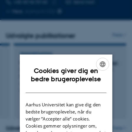
TELEFONNUMMER
MAILADRESSE
+45 40 46 59 65
Send mail
Kopier
Mere
Aarhus N, C02
telefonnummer
Udvalgte publikationer
Flere
TIDSSKRIFTARTIKEL
Existing Data Sources in Clinical Epidemiology:
Laboratory Information System Databases in
Cookies giver dig en
Denmark
ENGLISH
bedre brugeroplevelse
Arendt, J. +5.
DANISH
Clinical Epidemiology
Aarhus Universitet kan give dig den
Fagfællebedømt
bedste brugeroplevelse, når du
Digital
vælger ”Accepter alle” cookies.
version
Cookies gemmer oplysninger om,
vedhæftet
Udvalgte aktiviteter
Flere