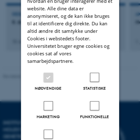
hvordan en bruger interagerer med et
website. Alle dine data er
DELTAGELSE ELLER ORGANISERING AF KONFERENCE
AK
anonymiseret, og de kan ikke bruges
8. danske kongres i klinisk biokemi
H
til at identificere dig direkte. Du kan
altid ændre dit samtykke under
Cookies i webstedets footer.
15. nov. 2007
-
17. nov. 2007
1.
Universitetet bruger egne cookies og
cookies sat af vores
samarbejdspartnere.
Revideret 11.12.2023
-
Helene Eriksen
NØDVENDIGE
STATISTISKE
MARKETING
FUNKTIONELLE
INSTITUT FOR
MOLEKYLÆRBIOLOGI OG
GENETIK