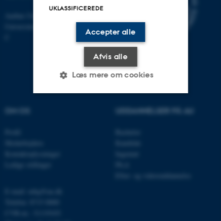
UKLASSIFICEREDE
Aarhus Universitet
Universitetsbyen 81, 8000 Aarhus
Accepter alle
C
Afvis alle
Læs mere om cookies
OM OS
UDDANNELSER PÅ AU
Nødvendige
Statistiske
Marketing
Funktionelle
Uklassificerede
Profil
Bachelor
Medarbejdere
Kandidat
Kontaktoplysninger
Ingeniør
Ledige stillinger
Ph.d.
Nødvendige cookies hjælper
Efter- og videreuddannelse
med at gøre hjemmesiden
E-mail: mbg@au.dk
brugbar ved at aktivere nogle
Telefon: 8715 0000
grundlæggende funktioner
CVR-nr.: 31119103
som navigation mm.