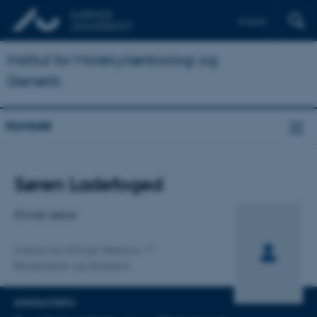
English
Institut for Molekylærbiologi og
Genetik
Kontakt
Titel
Søren Ladefoged
Primær tilknytning
Klinisk lektor
Institut for Klinisk Medicin
Blodprøver og Biokemi
KONTAKTINFO