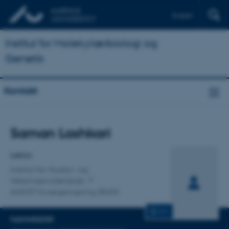
English
Institut for Molekylærbiologi og
Genetik
Kontakt
Titel
Saman Lashkari
Primær tilknytning
Lektor
Institut for Husdyr- og
Veterinærvidenskab
ANIVET Kvægernæring (RUN)
CV
FAGOMRÅDER