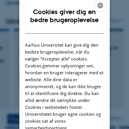
nutrition. In my career, major research areas have been
LÆS MERE
Cookies giver dig en
fat and fatty acid metabolism, in vitro methods for
ENGLISH
bedre brugeroplevelse
evaluation of feed value and heat treatment as an
Udvalgte publikationer
Flere
DANISH
approach to alter site of nutrient digestion in ruminants,
and improving the fatty acid profile of dairy products.
TIDSSKRIFTARTIKEL
Aarhus Universitet kan give dig den
on
Growth performance and nutrient digestibility of
bedste brugeroplevelse, når du
grower–finisher pigs fed corn DDGS-soybean
vælger ”Accepter alle” cookies.
ig
meal-based diets supplemented with a
Cookies gemmer oplysninger om,
combination of protease and multi-strain
hvordan en bruger interagerer med et
Bacillus-based direct-fed microbial
website. Alle dine data er
Rajaei-Sharifabadi, H. +5.
anonymiseret, og de kan ikke bruges
Frontiers in Animal Science
til at identificere dig direkte. Du kan
Fagfællebedømt
altid ændre dit samtykke under
Digital
Cookies i webstedets footer.
version
Universitetet bruger egne cookies og
vedhæftet
Flere
Projekter
Aktiviteter
cookies sat af vores
samarbejdspartnere.