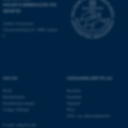
MOLEKYLÆRBIOLOGI OG
Nødvendige
Statistiske
Marketing
GENETIK
Funktionelle
Uklassificerede
Aarhus Universitet
Universitetsbyen 81, 8000 Aarhus
C
Nødvendige cookies hjælper
med at gøre hjemmesiden
brugbar ved at aktivere nogle
grundlæggende funktioner
som navigation mm.
Hjemmesiden kan ikke
OM OS
UDDANNELSER PÅ AU
fungerer uden disse cookies.
Profil
Bachelor
Medarbejdere
Kandidat
Kontaktoplysninger
Ingeniør
Navn
Udbyder / Domæne
Ledige stillinger
Ph.d.
Efter- og videreuddannelse
be_typo_user
TYPO3 Association
.au.dk
E-mail: mbg@au.dk