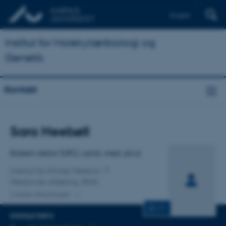
English
Institut for Molekylærbiologi og
Genetik
Kontakt
Titel
Sara Heebøll
Primær tilknytning
Ekstern lektor (UPL), cand. med, ph.d.
Institut for Klinisk Medicin
Medicinsk afdeling, RHG
2 andre tilknytninger
CV
KONTAKTINFO