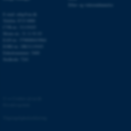
brugbar ved at aktivere nogle
Efter- og videreuddannelse
grundlæggende funktioner
E-mail: mbg@au.dk
som navigation mm.
Telefon: 8715 0000
Hjemmesiden kan ikke
CVR-nr.: 31119103
fungerer uden disse cookies.
Moms-nr.: 31 11 91 03
EAN-nr.: 5798000419964
EORI-nr.: DK31119103
Enhedsnummer: 5400
Navn
Udbyder / Domæne
Stedkode: 7241
be_typo_user
TYPO3 Association
.au.dk
fe_typo_user
Typo3 Association
.au.dk
©
—
Cookies på au.dk
Privatlivspolitik
Tilgængelighedserklæring