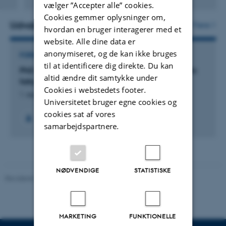
Digital
vælger ”Accepter alle” cookies.
version
Cookies gemmer oplysninger om,
vedhæftet
Udvalgte projekter
Flere
hvordan en bruger interagerer med et
website. Alle dine data er
anonymiseret, og de kan ikke bruges
FORSKNINGSPROJEKT
til at identificere dig direkte. Du kan
PhD study: ’Effect of Resveratrol on non-alcoholic
altid ændre dit samtykke under
fatty liver disease – Translational studies’.
Cookies i webstedets footer.
1. sep. 2011
-
31. aug. 2014
Universitetet bruger egne cookies og
cookies sat af vores
samarbejdspartnere.
NØDVENDIGE
STATISTISKE
Revideret 11.12.2023
-
Helene Eriksen
MARKETING
FUNKTIONELLE