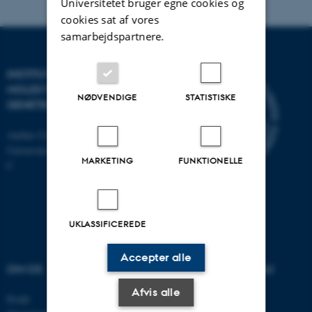
Universitetet bruger egne cookies og
cookies sat af vores
samarbejdspartnere.
INSTITUT FOR
MOLEKYLÆRBIOLOGI OG
NØDVENDIGE
STATISTISKE
GENETIK
Aarhus Universitet
Universitetsbyen 81, 8000 Aarhus
MARKETING
FUNKTIONELLE
C
UKLASSIFICEREDE
Accepter alle
OM OS
UDDANNELSER PÅ AU
Afvis alle
Profil
Bachelor