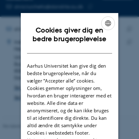
MAILADRESSE
silvia.turchetto@dandrite.au.dk
Kopier
mailadresse
MAILADRESSE
silvia.turchetto@dandrite.au.dk
Cookies giver dig en
ADRESSE
ENGLISH
Kopie
bedre brugeroplevelse
Silvia Turchetto
Institut for Molekylærbiologi og Genetik
maila
DANISH
Neurobiologi
Kopie
Universitetsbyen 81
adres
Bygning 1874, lokale 131
Aarhus Universitet kan give dig den
8000 Aarhus C
bedste brugeroplevelse, når du
Danmark
vælger ”Accepter alle” cookies.
Se på kort
Cookies gemmer oplysninger om,
hvordan en bruger interagerer med et
Se Pure-profil
website. Alle dine data er
anonymiseret, og de kan ikke bruges
til at identificere dig direkte. Du kan
altid ændre dit samtykke under
Revideret 11.12.2023
-
Helene Eriksen
Cookies i webstedets footer.