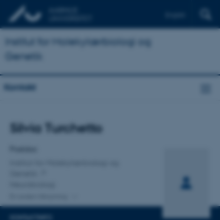
English
Institut for Molekylærbiologi og
Genetik
Kontakt
Titel
Silvia Turchetto
Primær tilknytning
Postdoc
Institut for Molekylærbiologi og
Genetik
Neurobiologi
En anden tilknytning
KONTAKTINFO