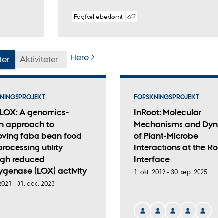
Fagfællebedømt
Digital
version
vedhæftet
Flere
ter
Aktiviteter
NINGSPROJEKT
FORSKNINGSPROJEKT
LOX: A genomics-
InRoot: Molecular
en approach to
Mechanisms and Dyn
oving faba bean food
of Plant-Microbe
rocessing utility
Interactions at the Ro
ugh reduced
Interface
ygenase (LOX) activity
1. okt. 2019
-
30. sep. 2025
 2021
-
31. dec. 2023