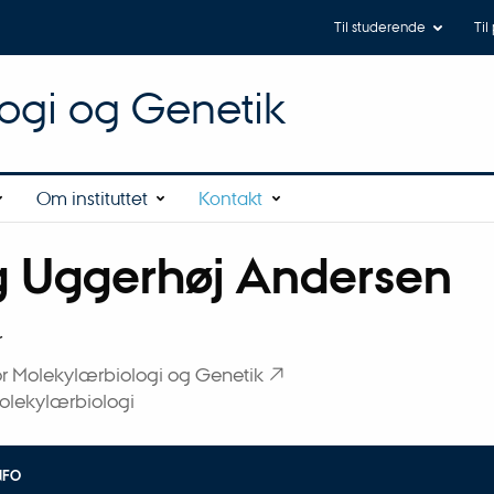
Til studerende
Til
logi og Genetik
Om instituttet
Kontakt
g Uggerhøj Andersen
tilknytning
r
 for Molekylærbiologi og Genetik
olekylærbiologi
NFO