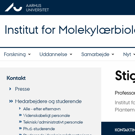
Institut for Molekylærbio
Forskning
Uddannelse
Samarbejde
Nyt
Sti
Titel
Kontakt
Primær 
Presse
Professo
Medarbejdere og studerende
Institut
Alle - efter efternavn
Plantem
Videnskabeligt personale
Teknisk/administrativt personale
Ph.d.-studerende
KONTAKTI