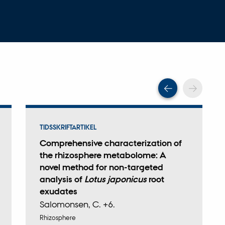
Scroll tilba
Scrol
TIDSSKRIFTARTIKEL
Comprehensive characterization of
the rhizosphere metabolome: A
novel method for non-targeted
analysis of
Lotus japonicus
root
exudates
Salomonsen, C. +6.
Rhizosphere