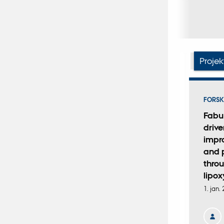
Digital
version
vedhæftet
Projek
FORSKNINGSPROJEKT
FORSK
IMFABA: Lokal og
Fabu
bæredygtig
driv
proteinproduktion med
impr
forbedrede hestebønner
and p
thro
1. apr. 2021
-
31. mar. 2025
lipox
1. jan.
+2