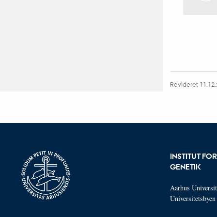
Revideret 11.12
INSTITUT F
GENETIK
Aarhus Universit
Universitetsbye