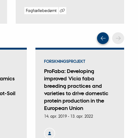
Fagfællebedømt
Digital
version
vedhæftet
Scroll tilba
Scrol
FORSKNINGSPROJEKT
ProFaba: Developing
amics
improved Vicia faba
breeding practices and
ot-Soil
varieties to drive domestic
protein production in the
European Union
14. apr. 2019
-
13. apr. 2022