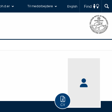
Find
 ph.d.er
Til medarbejdere
English
CV