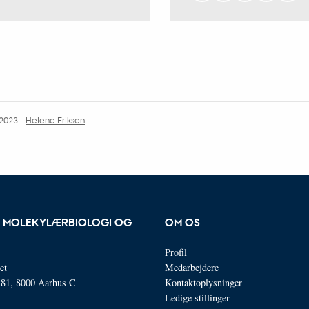
.2023
-
Helene Eriksen
OR MOLEKYLÆRBIOLOGI OG
OM OS
Profil
et
Medarbejdere
n 81, 8000 Aarhus C
Kontaktoplysninger
Ledige stillinger