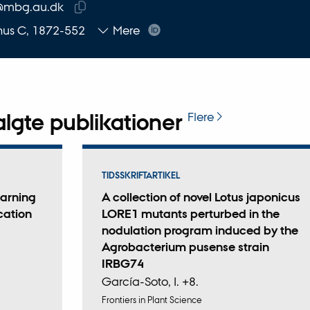
@mbg.au.dk
SE
Kopier
hus C, 1872-552
Mere
mailadresse
lgte publikationer
Flere
TIDSSKRIFTARTIKEL
earning
A collection of novel Lotus japonicus
cation
LORE1 mutants perturbed in the
nodulation program induced by the
Agrobacterium pusense strain
IRBG74
García-Soto, I. +8.
Frontiers in Plant Science