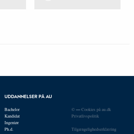
UDDANNELSER PÅ AU
Bachelor
©
—
Cookies på au.dk
Kandidat
Privatlivspolitik
Ingeniør
Ph.d.
Tilgængelighedserklæring