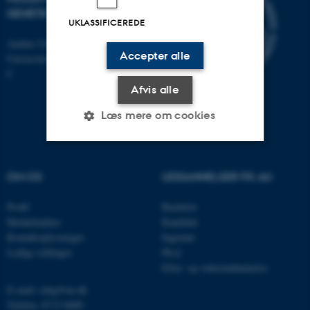
GENETIK
UKLASSIFICEREDE
Aarhus Universitet
Accepter alle
Universitetsbyen 81, 8000 Aarhus
C
Afvis alle
Læs mere om cookies
Nødvendige
Statistiske
Marketing
OM OS
UDDANNELSER PÅ AU
Funktionelle
Uklassificerede
Profil
Bachelor
Medarbejdere
Kandidat
Kontaktoplysninger
Ingeniør
Nødvendige cookies hjælper
Ledige stillinger
Ph.d.
Efter- og videreuddannelse
med at gøre hjemmesiden
brugbar ved at aktivere nogle
E-mail: mbg@au.dk
grundlæggende funktioner
Telefon: 8715 0000