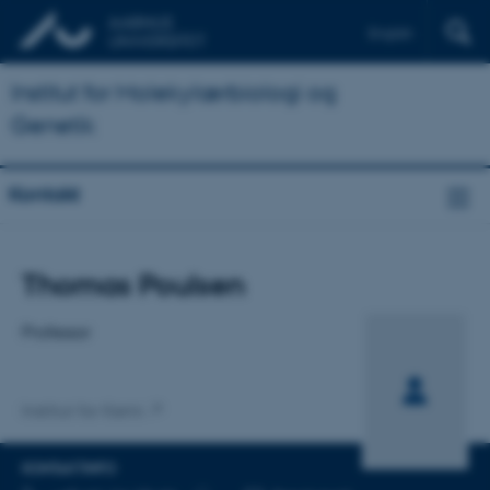
English
Institut for Molekylærbiologi og
Genetik
Kontakt
Titel
Thomas Poulsen
Primær tilknytning
Professor
Institut for Kemi
KONTAKTINFO