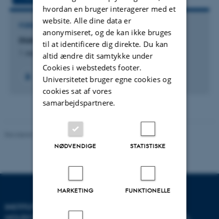
hvordan en bruger interagerer med et
website. Alle dine data er
FORSKNINGSPROJEKT
anonymiseret, og de kan ikke bruges
DUA: Det Unge Akademi
til at identificere dig direkte. Du kan
1. sep. 2013
-
31. aug. 2018
altid ændre dit samtykke under
Cookies i webstedets footer.
Universitetet bruger egne cookies og
cookies sat af vores
samarbejdspartnere.
Revideret 11.12.2023
-
Helene Eriksen
NØDVENDIGE
STATISTISKE
MARKETING
FUNKTIONELLE
INSTITUT FOR
MOLEKYLÆRBIOLOGI OG