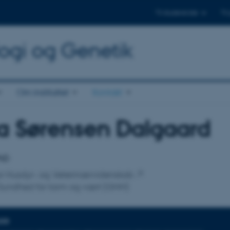
Til studerende
Til
logi og Genetik
Om instituttet
Kontakt
a Sørensen Dalgaard
tilknytning
PhD
 for Husdyr- og Veterinærvidenskab
Sundhed for tarm og vært (GHH)
DER