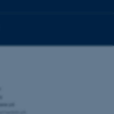
r
og
serer på
ed henblik på