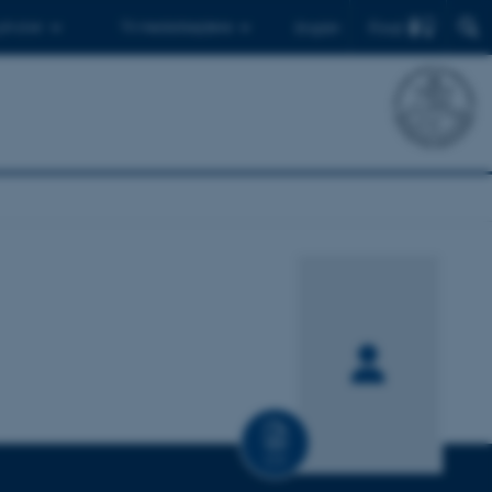
Find
 ph.d.er
Til medarbejdere
English
CV