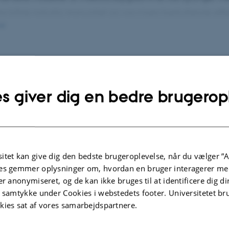
re både naturlig immunitet og vacciners beskyttende effe
e for cellemedierede adaptive immunresponser. Derudove
rbejde studier af immunmodulerende tiltag til forbedring
ontrol samt forskning i den genetiske baggrund for natur
lgte publikationer
Flere
esistens og optimal immunfunktion, herunder biomarkøre
s giver dig en bedre brugerop
ed og modstandskraft.
TIDSSKRIFTARTIKEL
ract
Florfenicol-induced dysbiosis
tics as
impairs intestinal homeostasis and
itet kan give dig den bedste brugeroplevelse, når du vælger ”A
rial for
host immune system in laying hens
es gemmer oplysninger om, hvordan en bruger interagerer med
ion of
Yu, K. +12.
er anonymiseret, og de kan ikke bruges til at identificere dig d
Journal of Animal Science and Biotechnology
t samtykke under Cookies i webstedets footer. Universitetet br
kies sat af vores samarbejdspartnere.