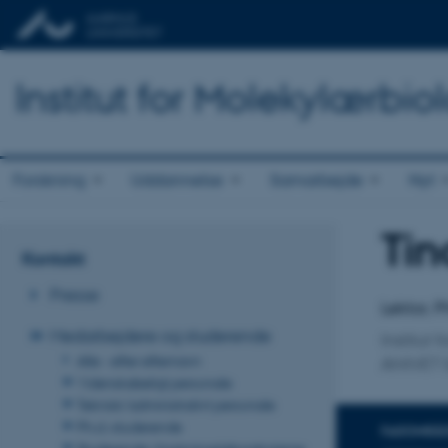
Institut for Molekylærbio
Forskning
Uddannelse
Samarbejde
Nyt
Tin
Titel
Kontakt
Primær 
Presse
Lektor, 
Medarbejdere og studerende
Institut
Alle - efter efternavn
ANIVET 
Videnskabeligt personale
Teknisk/administrativt personale
Ph.d.-studerende
FAGOMRÅ