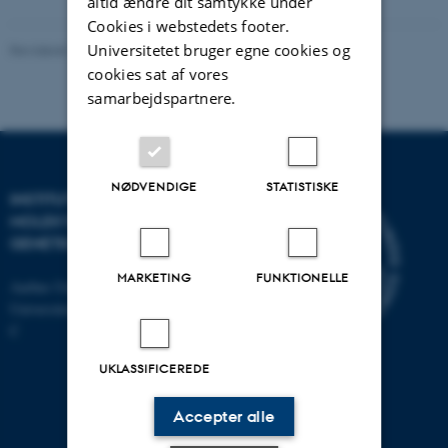
altid ændre dit samtykke under
Cookies i webstedets footer.
Universitetet bruger egne cookies og
Revideret 11.12.2023
-
Helene Eriksen
cookies sat af vores
samarbejdspartnere.
NØDVENDIGE
STATISTISKE
INSTITUT FOR
MOLEKYLÆRBIOLOGI OG
GENETIK
MARKETING
FUNKTIONELLE
Aarhus Universitet
Universitetsbyen 81, 8000 Aarhus
C
UKLASSIFICEREDE
Accepter alle