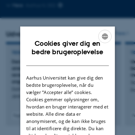
Kopier
Mere
Aarhus N, D02
mailadresse
Udvalgte publikationer
Flere
Cookies giver dig en
ENGLISH
bedre brugeroplevelse
TIDSSKRIFTARTIKEL
TI
DANISH
Denosumab treatment of osteoporotic women
U
arrests cortical bone remodeling events at the
b
reversal-resorption phase but does not affect
m
Aarhus Universitet kan give dig den
ongoing bone formation
S
bedste brugeroplevelse, når du
Dahl, X. +6.
Bo
vælger ”Accepter alle” cookies.
JBMR Plus
Cookies gemmer oplysninger om,
hvordan en bruger interagerer med et
website. Alle dine data er
Fagfællebedømt
F
anonymiseret, og de kan ikke bruges
Digital
version
til at identificere dig direkte. Du kan
vedhæftet