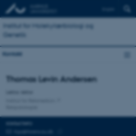
English
Institut for Molekylærbiologi og
Genetik
Kontakt
Titel
Thomas Levin Andersen
Primær tilknytning
Lektor, lektor
Institut for Retsmedicin
Retspatologisk
KONTAKTINFO
MAILADRESSE
tlga@forens.au.dk