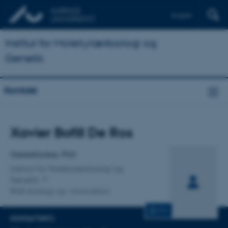
English
Institut for Molekylærbiologi og
Genetik
Kontakt
Titel
Xavier Bofill De Ros
Primær tilknytning
Gæsteforsker, PhD
Institut for Molekylærbiologi og
Genetik
RNA-biologi og -innovation
CV
KONTAKTINFO