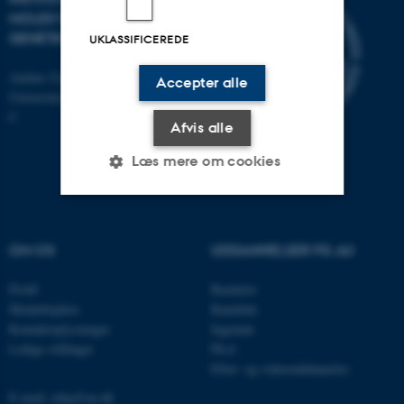
MOLEKYLÆRBIOLOGI OG
GENETIK
UKLASSIFICEREDE
Aarhus Universitet
Accepter alle
Universitetsbyen 81, 8000 Aarhus
C
Afvis alle
Læs mere om cookies
Nødvendige
Statistiske
Marketing
OM OS
UDDANNELSER PÅ AU
Funktionelle
Uklassificerede
Profil
Bachelor
Medarbejdere
Kandidat
Kontaktoplysninger
Ingeniør
Nødvendige cookies hjælper
Ledige stillinger
Ph.d.
med at gøre hjemmesiden
Efter- og videreuddannelse
brugbar ved at aktivere nogle
E-mail: mbg@au.dk