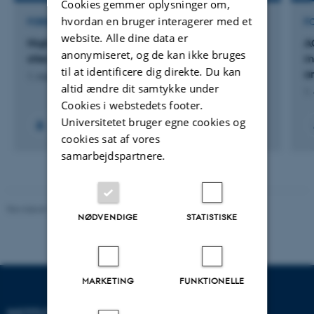
Cookies gemmer oplysninger om,
hvordan en bruger interagerer med et
FORSKNINGSPROJEKT
F
website. Alle dine data er
High-throughput identification of deamination
A
anonymiseret, og de kan ikke bruges
sites
m
til at identificere dig direkte. Du kan
a
1. maj 2024
-
30. apr. 2025
altid ændre dit samtykke under
1.
Cookies i webstedets footer.
Universitetet bruger egne cookies og
cookies sat af vores
samarbejdspartnere.
Revideret 11.12.2023
-
Helene Eriksen
NØDVENDIGE
STATISTISKE
MARKETING
FUNKTIONELLE
INSTITUT FOR