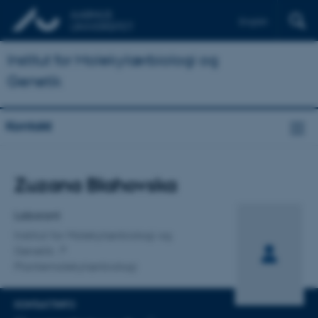
English
Institut for Molekylærbiologi og
Genetik
Kontakt
Titel
Zuzana Blahovska
Primær tilknytning
Laborant
Institut for Molekylærbiologi og
Genetik
Plantemolekylærbiologi
KONTAKTINFO