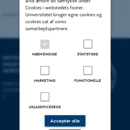
altid ændre dit samtykke under
Cookies i webstedets footer.
Universitetet bruger egne cookies og
Revideret 11.12.2023
-
Helene Eriksen
cookies sat af vores
samarbejdspartnere.
NØDVENDIGE
STATISTISKE
INSTITUT FOR
MOLEKYLÆRBIOLOGI OG
GENETIK
MARKETING
FUNKTIONELLE
Aarhus Universitet
Universitetsbyen 81, 8000 Aarhus
C
UKLASSIFICEREDE
Accepter alle