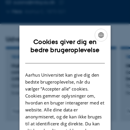
MAILADRESSE
zuzana@mbg.au.dk
Kopier
Mere
Aarhus C, 1873-521
mailadresse
Udvalgte publikationer
Cookies giver dig en
ENGLISH
bedre brugeroplevelse
DANISH
TIDSSKRIFTARTIKEL
TI
High-quality genome assemblies of 152 root
N
commensal bacteria from the model legume
L
Aarhus Universitet kan give dig den
Lotus japonicus
b
bedste brugeroplevelse, når du
Gómez-Repollés, A. +4.
Ta
vælger ”Accepter alle” cookies.
Scientific Data
Na
Cookies gemmer oplysninger om,
hvordan en bruger interagerer med et
website. Alle dine data er
Fagfællebedømt
F
anonymiseret, og de kan ikke bruges
Digital
version
til at identificere dig direkte. Du kan
vedhæftet