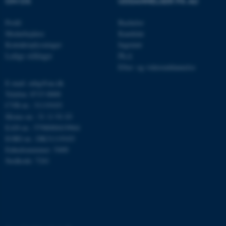
OM OS
UDDANNELSER PÅ AU
Navn
Udbyder / Domæne
Profil
Bachelor
be_typo_user
TYPO3 Association
.au.dk
Medarbejdere
Kandidat
Kontaktoplysninger
Ingeniør
Ledige stillinger
Ph.d.
Efter- og videreuddannelse
fe_typo_user
Typo3 Association
.au.dk
E-mail: mbg@au.dk
Telefon: 8715 0000
CVR-nr.: 31119103
Moms-nr.: 31 11 91 03
EAN-nr.: 5798000419964
EORI-nr.: DK31119103
Enhedsnummer: 5400
Stedkode: 7241
ASP.NET_SessionId
Microsoft Corporation
.au.dk