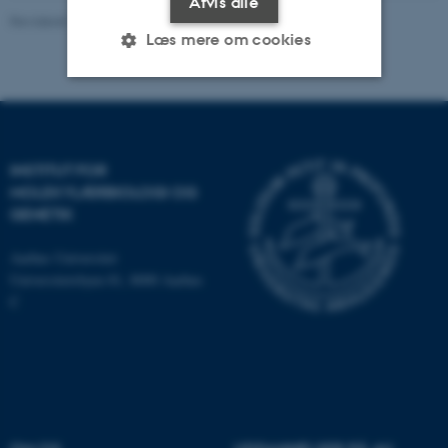
Afvis alle
Revideret 11.12.2023
-
Helene Eriksen
Læs mere om cookies
Nødvendige
Statistiske
Marketing
Funktionelle
Uklassificerede
INSTITUT FOR
MOLEKYLÆRBIOLOGI OG
GENETIK
Nødvendige cookies hjælper
Aarhus Universitet
med at gøre hjemmesiden
Universitetsbyen 81, 8000 Aarhus
brugbar ved at aktivere nogle
C
grundlæggende funktioner
som navigation mm.
Hjemmesiden kan ikke
fungerer uden disse cookies.