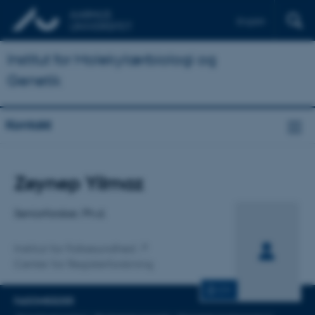
English
Institut for Molekylærbiologi og
Genetik
Kontakt
Titel
Zeynep Yilmaz
Primær tilknytning
Seniorforsker, Ph.d.
Institut for Folkesundhed
Center for Registerforskning
CV
FAGOMRÅDER