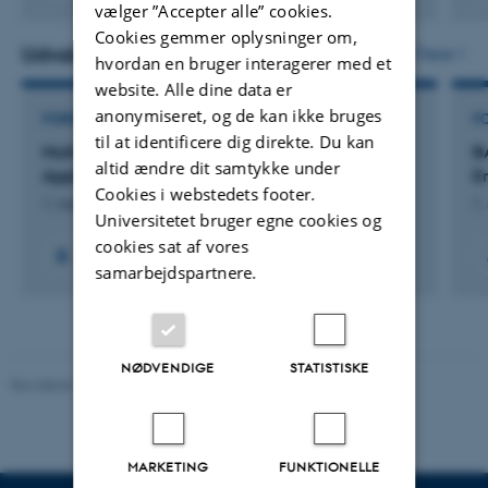
Digital
vælger ”Accepter alle” cookies.
version
Cookies gemmer oplysninger om,
vedhæftet
Udvalgte projekter
Flere
hvordan en bruger interagerer med et
website. Alle dine data er
anonymiseret, og de kan ikke bruges
FORSKNINGSPROJEKT
F
til at identificere dig direkte. Du kan
Multi-omics Prioritization Scoring with
B
altid ændre dit samtykke under
Applications for Cardiometabolic Conditions
E
Cookies i webstedets footer.
1. mar. 2026
-
31. mar. 2027
1.
Universitetet bruger egne cookies og
cookies sat af vores
samarbejdspartnere.
NØDVENDIGE
STATISTISKE
Revideret 11.12.2023
-
Helene Eriksen
MARKETING
FUNKTIONELLE