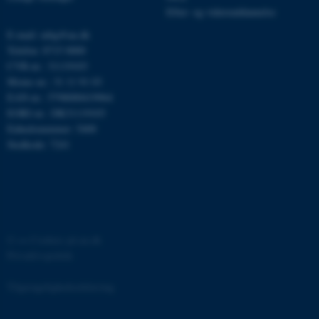
brugbar ved at aktivere nogle
Efter- og videreuddannelse
grundlæggende funktioner
E-mail: mbg@au.dk
som navigation mm.
Telefon: 8715 0000
Hjemmesiden kan ikke
CVR-nr.: 31119103
fungerer uden disse cookies.
Moms-nr.: 31 11 91 03
EAN-nr.: 5798000419964
EORI-nr.: DK31119103
Enhedsnummer: 5400
Navn
Udbyder / Domæne
Stedkode: 7241
be_typo_user
TYPO3 Association
.au.dk
fe_typo_user
Typo3 Association
.au.dk
©
—
Cookies på au.dk
Privatlivspolitik
Tilgængelighedserklæring