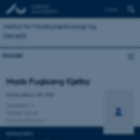
English
Institut for Molekylærbiologi og
Genetik
Kontakt
Titel
Mads Fuglsang Kjølby
Primær tilknytning
Klinisk lektor, MD, PhD
DANDRITE
Nykjær Group
En anden tilknytning
KONTAKTINFO