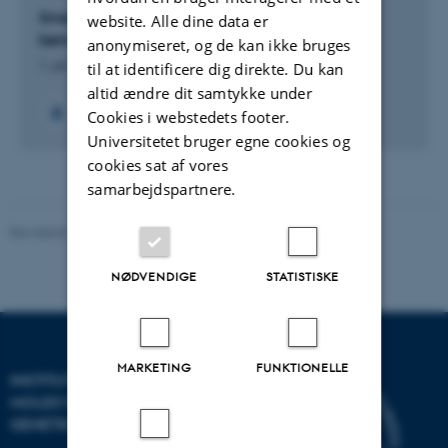
Smerter, søvn og døgnrytmeforstyrrelser hos
website. Alle dine data er
børneleddegigt patienter
anonymiseret, og de kan ikke bruges
1. jan. 2016
-
1. jan. 2019
til at identificere dig direkte. Du kan
altid ændre dit samtykke under
Cookies i webstedets footer.
Universitetet bruger egne cookies og
cookies sat af vores
samarbejdspartnere.
Revideret 11.12.2023
-
Helene Eriksen
NØDVENDIGE
STATISTISKE
MARKETING
FUNKTIONELLE
INSTITUT FOR
MOLEKYLÆRBIOLOGI OG
GENETIK