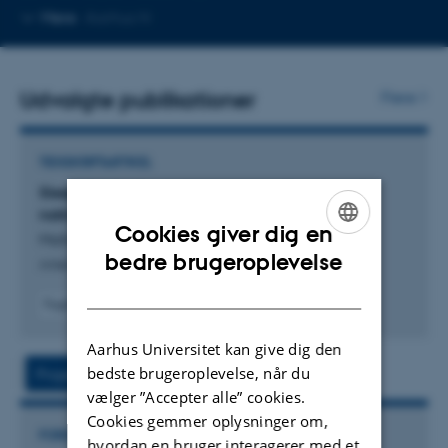
Kopier
Mere
Aarhus N
mailadresse
Udvalgte publikationer
Flere
TIDSSKRIFTARTIKEL
Sleep deprivation induces excess diuresis and
natriuresis in healthy children
Cookies giver dig en
Mahler, B. +5.
ENGLISH
bedre brugeroplevelse
American Journal of Physiology: Renal Physiology
DANISH
Fagfællebedømt
Digital
version
Aarhus Universitet kan give dig den
vedhæftet
bedste brugeroplevelse, når du
Projekt
Aktiviteter
vælger ”Accepter alle” cookies.
Cookies gemmer oplysninger om,
FORSKNINGSPROJEKT
hvordan en bruger interagerer med et