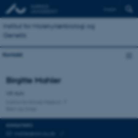
English
Institut for Molekylærbiologi og
Genetik
Kontakt
Titel
Birgitte Mahler
Primær tilknytning
VIP, AUH
Institut for Klinisk Medicin
Børn og Unge
KONTAKTINFO
MAILADRESSE
mahler@clin.au.dk